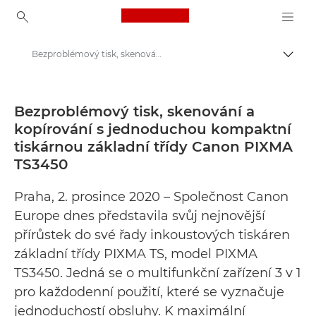
Canon Logo, back to ho
Bezproblémový tisk, skenování a kopírování s jednoduchou kompaktní tiskárnou základní třídy Canon PIXMA TS3450 - Tiskové centrum Canon
Přepn
Canon
Tiskové centrum
Bezproblémový tisk, skenování a
kopírování s jednoduchou kompaktní
Tiskové zprávy – tiskové centrum Canon
tiskárnou základní třídy Canon PIXMA
TS3450
Praha, 2. prosince 2020 – Společnost Canon
Europe dnes představila svůj nejnovější
přírůstek do své řady inkoustových tiskáren
základní třídy PIXMA TS, model PIXMA
TS3450. Jedná se o multifunkční zařízení 3 v 1
pro každodenní použití, které se vyznačuje
jednoduchostí obsluhy. K maximální