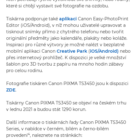
které si chtějí vystavit své fotografie na ozdobu.
Tiskárna podporuje také
aplikaci
Canon Easy-PhotoPrint
Editor (iOS/Android), v níž mohou uživatelé upravovat a
tisknout snímky přímo z chytrého telefonu nebo tvořit
originální předměty jako kalendáře, plakáty nebo koláže.
Inspiraci pro různé výtvory je možné nalézt v bezplatné
mobilní aplikaci Canon
Creative Park
(
iOS/Android)
nebo
přes internetový prohlížeč. K dispozici je velké množství
šablon pro 3D tvorbu z papíru na mnoho hodin zábavy
pro celou rodinu.
Fotografie tiskáren Canon PIXMA TS3450 jsou k dispozici
ZDE
.
Tiskárny Canon PIXMA TS3450 se objeví na českém trhu
v lednu 2021 a budou stát 1290 korun.
Další informace o tiskárnách řady Canon PIXMA TS3450
Series, v nabídce v černém, bílém a černo-bílém
4
provedení
, naleznete na stránkách: