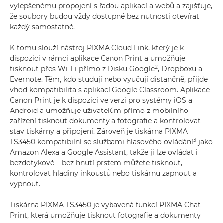
vylepšenému propojení s řadou aplikací a webů a zajišťuje,
že soubory budou vždy dostupné bez nutnosti otevírat
každý samostatně.
K tomu slouží nástroj PIXMA Cloud Link, který je k
dispozici v rámci aplikace Canon Print a umožňuje
2
tisknout přes Wi-Fi přímo z Disku Google
, Dropboxu a
Evernote. Těm, kdo studují nebo vyučují distančně, přijde
vhod kompatibilita s aplikací Google Classroom. Aplikace
Canon Print je k dispozici ve verzi pro systémy iOS a
Android a umožňuje uživatelům přímo z mobilního
zařízení tisknout dokumenty a fotografie a kontrolovat
stav tiskárny a připojení. Zároveň je tiskárna PIXMA
3
TS3450 kompatibilní se službami hlasového ovládání
jako
Amazon Alexa a Google Assistant, takže ji lze ovládat i
bezdotykově – bez hnutí prstem můžete tisknout,
kontrolovat hladiny inkoustů nebo tiskárnu zapnout a
vypnout.
Tiskárna PIXMA TS3450 je vybavená funkcí PIXMA Chat
Print, která umožňuje tisknout fotografie a dokumenty