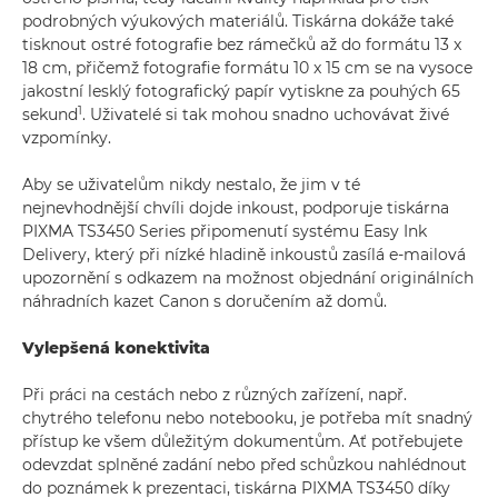
podrobných výukových materiálů. Tiskárna dokáže také
tisknout ostré fotografie bez rámečků až do formátu 13 x
18 cm, přičemž fotografie formátu 10 x 15 cm se na vysoce
jakostní lesklý fotografický papír vytiskne za pouhých 65
1
sekund
. Uživatelé si tak mohou snadno uchovávat živé
vzpomínky.
Aby se uživatelům nikdy nestalo, že jim v té
nejnevhodnější chvíli dojde inkoust, podporuje tiskárna
PIXMA TS3450 Series připomenutí systému Easy Ink
Delivery, který při nízké hladině inkoustů zasílá e-mailová
upozornění s odkazem na možnost objednání originálních
náhradních kazet Canon s doručením až domů.
Vylepšená konektivita
Při práci na cestách nebo z různých zařízení, např.
chytrého telefonu nebo notebooku, je potřeba mít snadný
přístup ke všem důležitým dokumentům. Ať potřebujete
odevzdat splněné zadání nebo před schůzkou nahlédnout
do poznámek k prezentaci, tiskárna PIXMA TS3450 díky