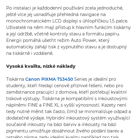
Po instalaci je každodenní používání zcela jednoduché,
ještě více jej usnadňuje přehledná navigace na
monochromatickém LCD displeji s úhlopříčkou 1,5 palce.
Uživatelé na něm mají přístup k hlavním funkcím tiskárny
a její údržbě, včetně kontroly stavu a formátu papíru.
Energii pomáhá ušetřit režim Auto Power, který
automaticky zahájí tisk z vypnutého stavu a je dostupný
na tiskárně i vzdáleně.
Vysoká kvalita, nízké náklady
Tiskárna
Canon PIXMA TS3450
Series je ideální pro
studenty, kteří hledají cenově příznivé řešení, nebo pro
zaměstnance pracující z domova, kteří potřebují kvalitní
tiskové výstupy. Tiskárna je kompatibilní s inkoustovými
náplněmi FINE a FINE XL s vyšší výnosností. Kazety není
tedy nutné měnit tak často, čímž se minimalizuje odpad a
dodatečné výdaje. Hybridní inkoustový systém využívající
současně inkousty na bázi barviv a inkousty na bázi
pigmentu umožňuje dosáhnout živého podání barev a
ostrého písma, tedy ideální kvality například pro tisk