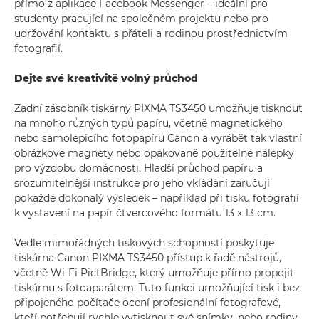
přímo z aplikace Facebook Messenger – ideální pro
studenty pracující na společném projektu nebo pro
udržování kontaktu s přáteli a rodinou prostřednictvím
fotografií.
Dejte své kreativitě volný průchod
Zadní zásobník tiskárny PIXMA TS3450 umožňuje tisknout
na mnoho různých typů papíru, včetně magnetického
nebo samolepicího fotopapíru Canon a vyrábět tak vlastní
obrázkové magnety nebo opakovaně použitelné nálepky
pro výzdobu domácnosti. Hladší průchod papíru a
srozumitelnější instrukce pro jeho vkládání zaručují
pokaždé dokonalý výsledek – například při tisku fotografií
k vystavení na papír čtvercového formátu 13 x 13 cm.
Vedle mimořádných tiskových schopností poskytuje
tiskárna Canon PIXMA TS3450 přístup k řadě nástrojů,
včetně Wi-Fi PictBridge, který umožňuje přímo propojit
tiskárnu s fotoaparátem. Tuto funkci umožňující tisk i bez
připojeného počítače ocení profesionální fotografové,
kteří potřebují rychle vytisknout své snímky, nebo rodiny,