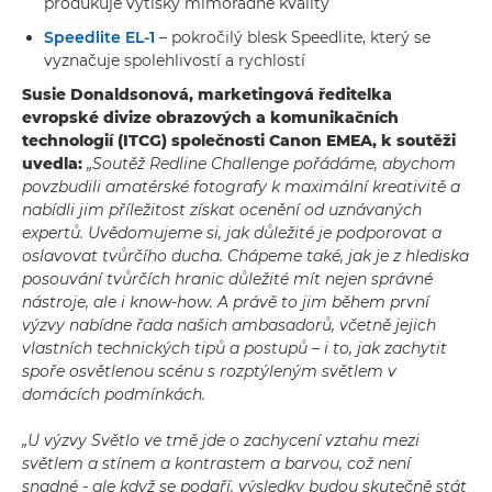
produkuje výtisky mimořádné kvality
Speedlite EL-1
– pokročilý blesk Speedlite, který se
vyznačuje spolehlivostí a rychlostí
Susie Donaldsonová, marketingová ředitelka
evropské divize obrazových a komunikačních
technologií (ITCG) společnosti Canon EMEA, k soutěži
uvedla:
„Soutěž Redline Challenge pořádáme, abychom
povzbudili amatérské fotografy k maximální kreativitě a
nabídli jim příležitost získat ocenění od uznávaných
expertů. Uvědomujeme si, jak důležité je podporovat a
oslavovat tvůrčího ducha. Chápeme také, jak je z hlediska
posouvání tvůrčích hranic důležité mít nejen správné
nástroje, ale i know-how. A právě to jim během první
výzvy nabídne řada našich ambasadorů, včetně jejich
vlastních technických tipů a postupů – i to, jak zachytit
spoře osvětlenou scénu s rozptýleným světlem v
domácích podmínkách.
„U výzvy Světlo ve tmě jde o zachycení vztahu mezi
světlem a stínem a kontrastem a barvou, což není
snadné - ale když se podaří, výsledky budou skutečně stát