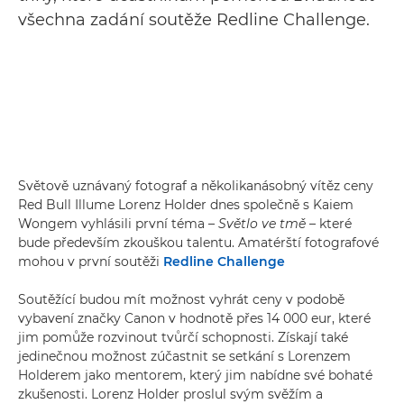
všechna zadání soutěže Redline Challenge.
Světově uznávaný fotograf a několikanásobný vítěz ceny
Red Bull Illume Lorenz Holder dnes společně s Kaiem
Wongem vyhlásili první téma –
Světlo ve tmě
– které
bude především zkouškou talentu. Amatérští fotografové
mohou v první soutěži
Redline Challenge
Soutěžící budou mít možnost vyhrát ceny v podobě
vybavení značky Canon v hodnotě přes 14 000 eur, které
jim pomůže rozvinout tvůrčí schopnosti. Získají také
jedinečnou možnost zúčastnit se setkání s Lorenzem
Holderem jako mentorem, který jim nabídne své bohaté
zkušenosti. Lorenz Holder proslul svým svěžím a