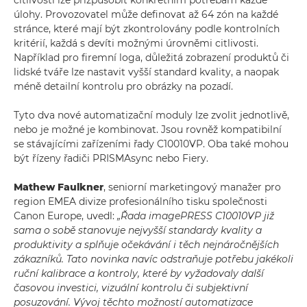
citlivosti lze přizpůsobit konkrétním potřebám každé
úlohy. Provozovatel může definovat až 64 zón na každé
stránce, které mají být zkontrolovány podle kontrolních
kritérií, každá s devíti možnými úrovněmi citlivosti.
Například pro firemní loga, důležitá zobrazení produktů či
lidské tváře lze nastavit vyšší standard kvality, a naopak
méně detailní kontrolu pro obrázky na pozadí.
Tyto dva nové automatizační moduly lze zvolit jednotlivě,
nebo je možné je kombinovat. Jsou rovněž kompatibilní
se stávajícími zařízeními řady C10010VP. Oba také mohou
být řízeny řadiči PRISMAsync nebo Fiery.
Mathew Faulkner
, seniorní marketingový manažer pro
region EMEA divize profesionálního tisku společnosti
Canon Europe, uvedl:
„Řada imagePRESS C10010VP již
sama o sobě stanovuje nejvyšší standardy kvality a
produktivity a splňuje očekávání i těch nejnáročnějších
zákazníků. Tato novinka navíc odstraňuje potřebu jakékoli
ruční kalibrace a kontroly, které by vyžadovaly další
časovou investici, vizuální kontrolu či subjektivní
posuzování. Vývoj těchto možností automatizace