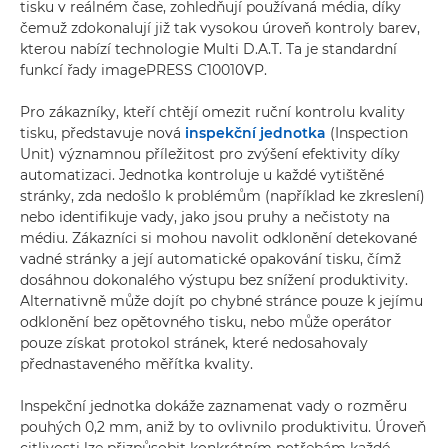
tisku v reálném čase, zohledňují používaná média, díky
čemuž zdokonalují již tak vysokou úroveň kontroly barev,
kterou nabízí technologie Multi D.A.T. Ta je standardní
funkcí řady imagePRESS C10010VP.
Pro zákazníky, kteří chtějí omezit ruční kontrolu kvality
tisku, představuje nová
inspekční jednotka
(Inspection
Unit) významnou příležitost pro zvýšení efektivity díky
automatizaci. Jednotka kontroluje u každé vytištěné
stránky, zda nedošlo k problémům (například ke zkreslení)
nebo identifikuje vady, jako jsou pruhy a nečistoty na
médiu. Zákazníci si mohou navolit odklonění detekované
vadné stránky a její automatické opakování tisku, čímž
dosáhnou dokonalého výstupu bez snížení produktivity.
Alternativně může dojít po chybné stránce pouze k jejímu
odklonění bez opětovného tisku, nebo může operátor
pouze získat protokol stránek, které nedosahovaly
přednastaveného měřítka kvality.
Inspekční jednotka dokáže zaznamenat vady o rozměru
pouhých 0,2 mm, aniž by to ovlivnilo produktivitu. Úroveň