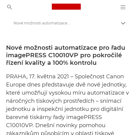
Canon Logo, back to ho
Nové možnosti automatizace pro řadu imagePRESS C10010VP pro pokročilé řízení kvality a 100% kontrolu - Tiskové centrum Canon
Přepn
Canon
Tiskové centrum
Nové možnosti automatizace pro řadu
imagePRESS C10010VP pro pokročilé
Tiskové zprávy – tiskové centrum Canon
řízení kvality a 100% kontrolu
PRAHA, 17. května 2021 – Společnost Canon
Europe dnes představuje dvě nové jednotky,
které umožňují vysokou míru automatizace v
náročných tiskových prostředích – snímací
jednotku a inspekční jednotku pro digitální
barevné tiskárny řady imagePRESS
C10010VP. Dnešní novinky pomohou
zákazníkům působícím v oblasti tiskové