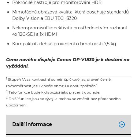
Pokročilé nástroje pro monitorování HDR
Mimořádná obrazová kvalita, která dosahuje standardů
Dolby Vision a EBU TECH3320
Nekompromisní konektivita prostřednictvím rozhraní
4x 12G-SDI a 1x HDMI
Kompaktní a lehké provedení o hmotnosti 7,5 kg
Cena nového displeje Canon DP-V1830
je k dostání na
vyžádání.
1
Stupeň 1A za kontrastní poměr, špičkový jas, úroveň černé,
rovnoměrnost jasu v ploše obrazu a dobu zpoždění.
2
Tato funkce bude k dispozici jako placený upgrade.
3
Další funkce jsou ve vývoji a mohou se změnit bez předchozího
upozornění.
Další informace
