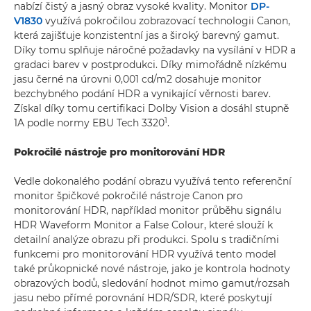
nabízí čistý a jasný obraz vysoké kvality. Monitor
DP-
V1830
využívá pokročilou zobrazovací technologii Canon,
která zajišťuje konzistentní jas a široký barevný gamut.
Díky tomu splňuje náročné požadavky na vysílání v HDR a
gradaci barev v postprodukci. Díky mimořádně nízkému
jasu černé na úrovni 0,001 cd/m2 dosahuje monitor
bezchybného podání HDR a vynikající věrnosti barev.
Získal díky tomu certifikaci Dolby Vision a dosáhl stupně
1
1A podle normy EBU Tech 3320
.
Pokročilé nástroje pro monitorování HDR
Vedle dokonalého podání obrazu využívá tento referenční
monitor špičkové pokročilé nástroje Canon pro
monitorování HDR, například monitor průběhu signálu
HDR Waveform Monitor a False Colour, které slouží k
detailní analýze obrazu při produkci. Spolu s tradičními
funkcemi pro monitorování HDR využívá tento model
také průkopnické nové nástroje, jako je kontrola hodnoty
obrazových bodů, sledování hodnot mimo gamut/rozsah
jasu nebo přímé porovnání HDR/SDR, které poskytují