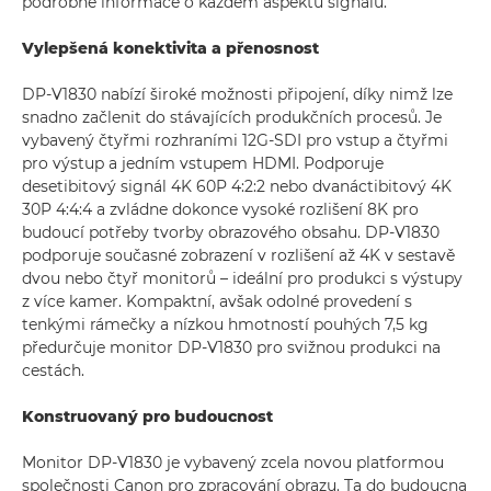
podrobné informace o každém aspektu signálu.
Vylepšená konektivita a přenosnost
DP-V1830 nabízí široké možnosti připojení, díky nimž lze
snadno začlenit do stávajících produkčních procesů. Je
vybavený čtyřmi rozhraními 12G-SDI pro vstup a čtyřmi
pro výstup a jedním vstupem HDMI. Podporuje
desetibitový signál 4K 60P 4:2:2 nebo dvanáctibitový 4K
30P 4:4:4 a zvládne dokonce vysoké rozlišení 8K pro
budoucí potřeby tvorby obrazového obsahu. DP-V1830
podporuje současné zobrazení v rozlišení až 4K v sestavě
dvou nebo čtyř monitorů – ideální pro produkci s výstupy
z více kamer. Kompaktní, avšak odolné provedení s
tenkými rámečky a nízkou hmotností pouhých 7,5 kg
předurčuje monitor DP-V1830 pro svižnou produkci na
cestách.
Konstruovaný pro budoucnost
Monitor DP-V1830 je vybavený zcela novou platformou
společnosti Canon pro zpracování obrazu. Ta do budoucna