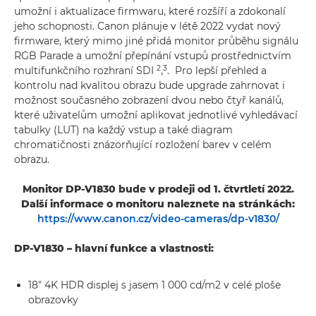
umožní i aktualizace firmwaru, které rozšíří a zdokonalí
jeho schopnosti. Canon plánuje v létě 2022 vydat nový
firmware, který mimo jiné přidá monitor průběhu signálu
RGB Parade a umožní přepínání vstupů prostřednictvím
2
3
multifunkčního rozhraní SDI
,
. Pro lepší přehled a
kontrolu nad kvalitou obrazu bude upgrade zahrnovat i
možnost současného zobrazení dvou nebo čtyř kanálů,
které uživatelům umožní aplikovat jednotlivé vyhledávací
tabulky (LUT) na každý vstup a také diagram
chromatičnosti znázorňující rozložení barev v celém
obrazu.
Monitor DP-V1830 bude v prodeji od 1. čtvrtletí 2022.
Další informace o monitoru naleznete na stránkách:
https://www.canon.cz/video-cameras/dp-v1830/
DP-V1830 – hlavní funkce a vlastnosti:
18" 4K HDR displej s jasem 1 000 cd/m2 v celé ploše
obrazovky