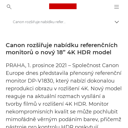
Canon Logo, back to ho
Canon rozšiřuje nabídku referenčních monitorů o nový 18” 4K HDR model - Tiskové centrum Canon
Přepn
Canon
Tiskové centrum
Canon rozšiřuje nabídku referenčních
monitorů o nový 18” 4K HDR model
Tiskové zprávy – tiskové centrum Canon
PRAHA, 1. prosince 2021 – Společnost Canon
Europe dnes představila přenosný referenční
monitor DP-V1830, který nabízí dokonalou
reprodukci obrazu v rozlišení 4K. Nový model
reaguje na aktuální rozmach vysílání a
tvorby filmů v rozlišení 4K HDR. Monitor
nekompromisních kvalit se může pochlubit
mimořádně věrným podáním barev, přičemž
nástroje pro kontrolu HDR poskytují