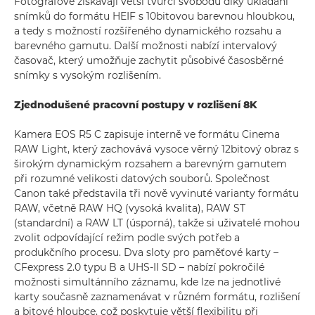
Fotografové získávají větší tvůrčí svobodu díky ukládání
snímků do formátu HEIF s 10bitovou barevnou hloubkou,
a tedy s možností rozšířeného dynamického rozsahu a
barevného gamutu. Další možnosti nabízí intervalový
časovač, který umožňuje zachytit působivé časosběrné
snímky s vysokým rozlišením.
Zjednodušené pracovní postupy v rozlišení 8K
Kamera EOS R5 C zapisuje interně ve formátu Cinema
RAW Light, který zachovává vysoce věrný 12bitový obraz s
širokým dynamickým rozsahem a barevným gamutem
při rozumné velikosti datových souborů. Společnost
Canon také představila tři nově vyvinuté varianty formátu
RAW, včetně RAW HQ (vysoká kvalita), RAW ST
(standardní) a RAW LT (úsporná), takže si uživatelé mohou
zvolit odpovídající režim podle svých potřeb a
produkčního procesu. Dva sloty pro paměťové karty –
CFexpress 2.0 typu B a UHS-II SD – nabízí pokročilé
možnosti simultánního záznamu, kde lze na jednotlivé
karty současně zaznamenávat v různém formátu, rozlišení
a bitové hloubce, což poskytuje větší flexibilitu při