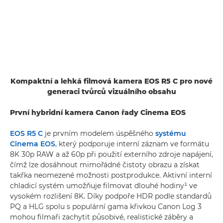
Kompaktní a lehká filmová kamera EOS R5 C pro nové
generaci tvůrců vizuálního obsahu
První hybridní kamera Canon řady Cinema EOS
EOS R5 C
je prvním modelem úspěšného
systému
Cinema EOS
, který podporuje interní záznam ve formátu
8K 30p RAW a až 60p při použití externího zdroje napájení,
čímž lze dosáhnout mimořádné čistoty obrazu a získat
takřka neomezené možnosti postprodukce. Aktivní interní
chladicí systém umožňuje filmovat dlouhé hodiny¹ ve
vysokém rozlišení 8K. Díky podpoře HDR podle standardů
PQ a HLG spolu s populární gama křivkou Canon Log 3
mohou filmaři zachytit působivé, realistické záběry a