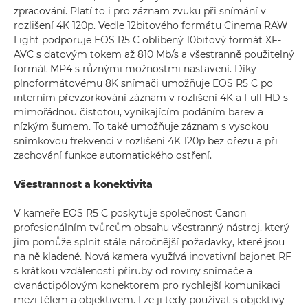
zpracování. Platí to i pro záznam zvuku při snímání v
rozlišení 4K 120p. Vedle 12bitového formátu Cinema RAW
Light podporuje EOS R5 C oblíbený 10bitový formát XF-
AVC s datovým tokem až 810 Mb/s a všestranně použitelný
formát MP4 s různými možnostmi nastavení. Díky
plnoformátovému 8K snímači umožňuje EOS R5 C po
interním převzorkování záznam v rozlišení 4K a Full HD s
mimořádnou čistotou, vynikajícím podáním barev a
nízkým šumem. To také umožňuje záznam s vysokou
snímkovou frekvencí v rozlišení 4K 120p bez ořezu a při
zachování funkce automatického ostření.
Všestrannost a konektivita
V kameře EOS R5 C poskytuje společnost Canon
profesionálním tvůrcům obsahu všestranný nástroj, který
jim pomůže splnit stále náročnější požadavky, které jsou
na ně kladené. Nová kamera využívá inovativní bajonet RF
s krátkou vzdáleností příruby od roviny snímače a
dvanáctipólovým konektorem pro rychlejší komunikaci
mezi tělem a objektivem. Lze ji tedy používat s objektivy