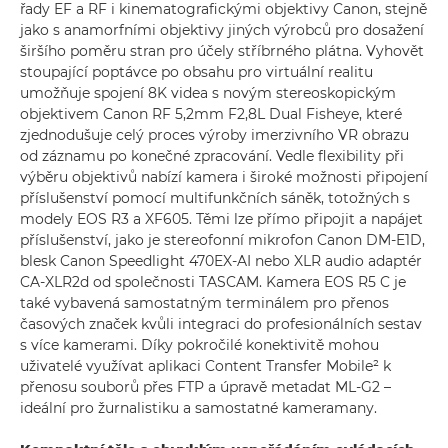
řady EF a RF i kinematografickými objektivy Canon, stejně
jako s anamorfními objektivy jiných výrobců pro dosažení
širšího poměru stran pro účely stříbrného plátna. Vyhovět
stoupající poptávce po obsahu pro virtuální realitu
umožňuje spojení 8K videa s novým stereoskopickým
objektivem Canon RF 5,2mm F2,8L Dual Fisheye, které
zjednodušuje celý proces výroby imerzivního VR obrazu
od záznamu po konečné zpracování. Vedle flexibility při
výběru objektivů nabízí kamera i široké možnosti připojení
příslušenství pomocí multifunkčních sáněk, totožných s
modely EOS R3 a XF605. Těmi lze přímo připojit a napájet
příslušenství, jako je stereofonní mikrofon Canon DM-E1D,
blesk Canon Speedlight 470EX-AI nebo XLR audio adaptér
CA-XLR2d od společnosti TASCAM. Kamera EOS R5 C je
také vybavená samostatným terminálem pro přenos
časových značek kvůli integraci do profesionálních sestav
s více kamerami. Díky pokročilé konektivitě mohou
uživatelé využívat aplikaci Content Transfer Mobile² k
přenosu souborů přes FTP a úpravě metadat ML-G2 –
ideální pro žurnalistiku a samostatné kameramany.