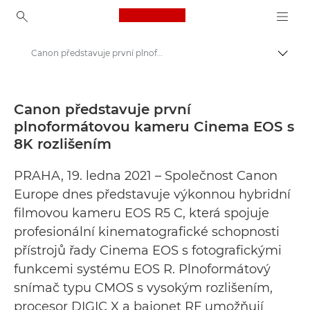
Canon Logo, back to ho
Canon představuje první plnoformátovou kameru Cinema EOS s 8K rozlišením - Tiskové centrum Canon
Přepn
Canon
Tiskové centrum
Canon představuje první
plnoformátovou kameru Cinema EOS s
Tiskové zprávy – tiskové centrum Canon
8K rozlišením
PRAHA, 19. ledna 2021 – Společnost Canon
Europe dnes představuje výkonnou hybridní
filmovou kameru EOS R5 C, která spojuje
profesionální kinematografické schopnosti
přístrojů řady Cinema EOS s fotografickými
funkcemi systému EOS R. Plnoformátový
snímač typu CMOS s vysokým rozlišením,
procesor DIGIC X a bajonet RF umožňují