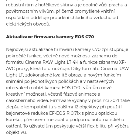
robustní rám z hořčíkové slitiny a je odolné vůči prachu a
povětrnostním vlivům, přičemž promyšlené vnitřní
uspořádání odděluje proudění chladicího vzduchu od
elektrických obvodů.
Aktualizace firmwaru kamery EOS C70
Nejnovější aktualizace firmwaru kamery C70 zpřístupňuje
pokročilé funkce, včetně nové možnosti záznamu do
formátu Cinema RAW Light LT 4K a funkce záznamu XF-
AVC proxy, která to umožňuje. Díky formátu Cinema RAW
Light LT, zdokonalené kvalitě obrazu a novým funkcím
snímání po jednotlivých políčkách a v nastavených
intervalech nabízí kamera EOS C70 tvůrcům nové
kreativní možnosti, včetně fázové animace a
časosběrného videa. Firmware vydaný v prosinci 2021 také
zlepšuje kompatibilitu s dalšími 12 objektivy při použití
bajonetové redukce EF-EOS R 0,71x s plnou optickou
korekcí, přenosem metadat a podporou automatického
ostření. To uživatelům poskytuje větší flexibilitu při výběru
objektivu.