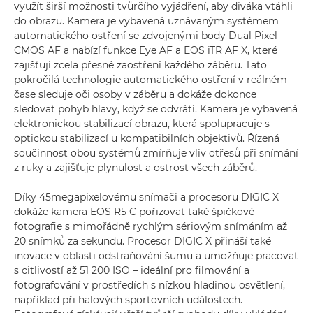
využít širší možnosti tvůrčího vyjádření, aby diváka vtáhli
do obrazu. Kamera je vybavená uznávaným systémem
automatického ostření se zdvojenými body Dual Pixel
CMOS AF a nabízí funkce Eye AF a EOS iTR AF X, které
zajišťují zcela přesné zaostření každého záběru. Tato
pokročilá technologie automatického ostření v reálném
čase sleduje oči osoby v záběru a dokáže dokonce
sledovat pohyb hlavy, když se odvrátí. Kamera je vybavená
elektronickou stabilizací obrazu, která spolupracuje s
optickou stabilizací u kompatibilních objektivů. Řízená
součinnost obou systémů zmírňuje vliv otřesů při snímání
z ruky a zajišťuje plynulost a ostrost všech záběrů.
Díky 45megapixelovému snímači a procesoru DIGIC X
dokáže kamera EOS R5 C pořizovat také špičkové
fotografie s mimořádně rychlým sériovým snímáním až
20 snímků za sekundu. Procesor DIGIC X přináší také
inovace v oblasti odstraňování šumu a umožňuje pracovat
s citlivostí až 51 200 ISO – ideální pro filmování a
fotografování v prostředích s nízkou hladinou osvětlení,
například při halových sportovních událostech.