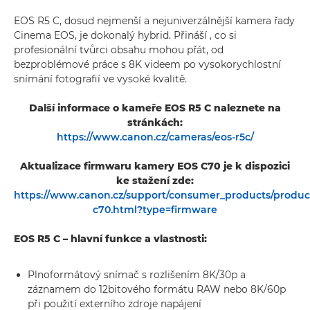
EOS R5 C, dosud nejmenší a nejuniverzálnější kamera řady
Cinema EOS, je dokonalý hybrid. Přináší , co si
profesionální tvůrci obsahu mohou přát, od
bezproblémové práce s 8K videem po vysokorychlostní
snímání fotografií ve vysoké kvalitě.
Další informace o kameře EOS R5 C naleznete na
stránkách:
https://www.canon.cz/cameras/eos-r5c/
Aktualizace firmwaru kamery EOS C70 je k dispozici
ke stažení zde:
https://www.canon.cz/support/consumer_products/product
c70.html?type=firmware
EOS R5 C – hlavní funkce a vlastnosti:
Plnoformátový snímač s rozlišením 8K/30p a
záznamem do 12bitového formátu RAW nebo 8K/60p
při použití externího zdroje napájení