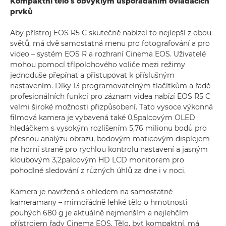
Kompaktní tělo s obvyklým uspořádáním ovládacích
prvků
Aby přístroj EOS R5 C skutečně nabízel to nejlepší z obou
světů, má dvě samostatná menu pro fotografování a pro
video – systém EOS R a rozhraní Cinema EOS. Uživatelé
mohou pomocí třípolohového voliče mezi režimy
jednoduše přepínat a přistupovat k příslušným
nastavením. Díky 13 programovatelným tlačítkům a řadě
profesionálních funkcí pro záznam videa nabízí EOS R5 C
velmi široké možnosti přizpůsobení. Tato vysoce výkonná
filmová kamera je vybavená také 0,5palcovým OLED
hledáčkem s vysokým rozlišením 5,76 milionu bodů pro
přesnou analýzu obrazu, bodovým maticovým displejem
na horní straně pro rychlou kontrolu nastavení a jasným
kloubovým 3,2palcovým HD LCD monitorem pro
pohodlné sledování z různých úhlů za dne i v noci.
Kamera je navržená s ohledem na samostatné
kameramany – mimořádně lehké tělo o hmotnosti
pouhých 680 g je aktuálně nejmenším a nejlehčím
přístrojem řady Cinema EOS. Tělo, byť kompaktní, má