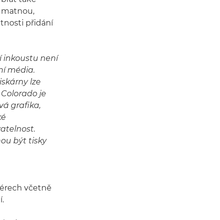
t matnou,
nosti přidání
í inkoustu není
ní média.
iskárny lze
 Colorado je
vá grafika,
ké
atelnost.
ou být tisky
iérech včetně
í.