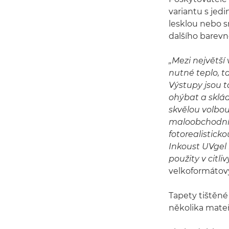
variantu s jed
lesklou nebo 
dalšího barevn
„Mezi největší
nutné teplo, t
Výstupy jsou t
ohýbat a sklád
skvělou volbou
maloobchodní 
fotorealistick
Inkoust UVgel 
použity v citli
velkoformátov
Tapety tištěné
několika mateř