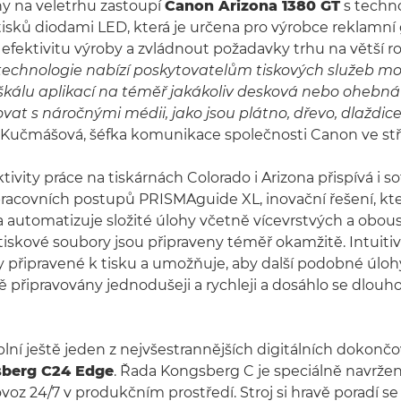
ny na veletrhu zastoupí
Canon Arizona 1380 GT
s techno
tisků diodami LED, která je určena pro výrobce reklamní 
efektivitu výroby a zvládnout požadavky trhu na větší r
technologie nabízí poskytovatelům tiskových služeb mo
škálu aplikací na téměř jakákoliv desková nebo ohebn
at s náročnými médii, jako jsou plátno, dřevo, dlaždice č
a Kučmášová, šéfka komunikace společnosti Canon ve stř
tivity práce na tiskárnách Colorado i Arizona přispívá i s
racovních postupů PRISMAguide XL, inovační řešení, kt
 automatizuje složité úlohy včetně vícevrstvých a obou
e tiskové soubory jsou připraveny téměř okamžitě. Intuiti
 připravené k tisku a umožňuje, aby další podobné úloh
 připravovány jednodušeji a rychleji a dosáhlo se dlouh
plní ještě jeden z nejvšestrannějších digitálních dokončo
berg C24 Edge
. Řada Kongsberg C je speciálně navrže
ovoz 24/7 v produkčním prostředí. Stroj si hravě poradí s