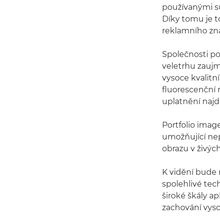
používanými sub
Díky tomu je to
reklamního zna
Společnosti pos
veletrhu zauj
vysoce kvalitn
fluorescenční 
uplatnění najd
Portfolio ima
umožňující nepř
obrazu v živýc
K vidění bude 
spolehlivé tec
široké škály ap
zachování vyso