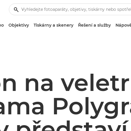
eo
Objektivy
Tiskárny a skenery
Řešení a služby
Nápově
n na velet
ama Polygr
y představí