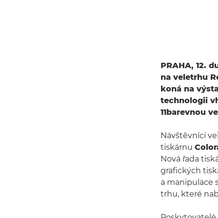
PRAHA, 12. du
na veletrhu R
koná na výsta
technologii v
11barevnou ve
Návštěvníci ve
tiskárnu
Colo
Nová řada tisk
grafických tisk
a manipulace s
trhu, které na
Poskytovatelé 