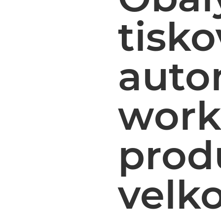
tisko
auto
work
prod
velk