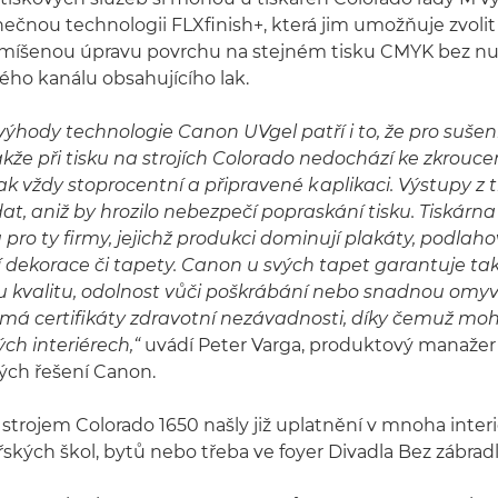
inečnou technologii FLXfinish+, která jim umožňuje zvoli
smíšenou úpravu povrchu na stejném tisku CMYK bez nut
ého kanálu obsahujícího lak.
 výhody technologie Canon UVgel patří i to, že pro sušen
akže při tisku na strojích Colorado nedochází ke zkrouce
ak vždy stoprocentní a připravené k aplikaci. Výstupy z t
at, aniž by hrozilo nebezpečí popraskání tisku. Tiskárna
 pro ty firmy, jejichž produkci dominují plakáty, podlaho
dekorace či tapety. Canon u svých tapet garantuje ta
ou kvalitu, odolnost vůči poškrábání nebo snadnou omyv
má certifikáty zdravotní nezávadnosti, díky čemuž moh
vých interiérech,“
uvádí Peter Varga, produktový manažer
ých řešení Canon.
 strojem Colorado 1650 našly již uplatnění v mnoha inter
ských škol, bytů nebo třeba ve foyer Divadla Bez zábradl