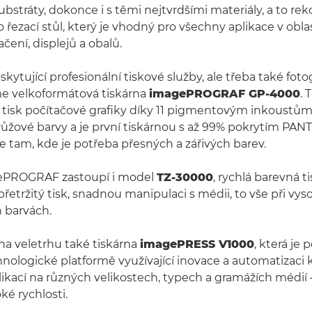
stráty, dokonce i s těmi nejtvrdšími materiály, a to reko
 řezací stůl, který je vhodný pro všechny aplikace v obla
čení, displejů a obalů.
kytující profesionální tiskové služby, ale třeba také foto
me velkoformátová tiskárna
imagePROGRAF GP-4000
.
í tisk počítačové grafiky díky 11 pigmentovým inkoustů
růžové barvy a je první tiskárnou s až 99% pokrytím PAN
e tam, kde je potřeba přesných a zářivých barev.
gePROGRAF zastoupí i model
TZ-30000
, rychlá barevná t
etržitý tisk, snadnou manipulaci s médii, to vše při vys
h barvách.
na veletrhu také tiskárna
imagePRESS V1000
, která je
hnologické platformě využívající inovace a automatizaci 
likací na různých velikostech, typech a gramážích médií –
ké rychlosti.