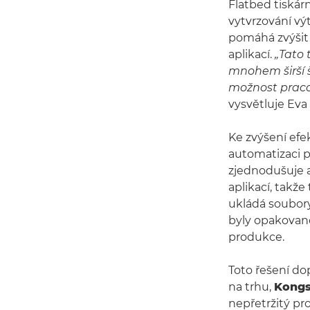
Flatbed tiskár
vytvrzování vý
pomáhá zvýšit 
aplikací.
„Tato 
mnohem širší 
možnost pracov
vysvětluje Ev
Ke zvýšení efek
automatizaci p
zjednodušuje a
aplikací, takž
ukládá soubory
byly opakovaně
produkce.
Toto řešení do
na trhu,
Kongs
nepřetržitý pr