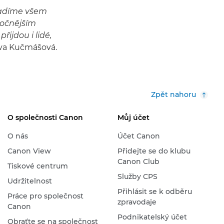
radíme všem
ročnějším
řijdou i lidé,
va Kučmášová.
Zpět nahoru
O společnosti Canon
Můj účet
O nás
Účet Canon
Canon View
Přidejte se do klubu
Canon Club
Tiskové centrum
Služby CPS
Udržitelnost
Přihlásit se k odběru
Práce pro společnost
zpravodaje
Canon
Podnikatelský účet
Obraťte se na společnost