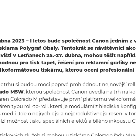
bna 2023 – I letos bude společnost Canon jedním z 
eklama Polygraf Obaly. Tentokrát se návštěvníci akce
višti v Letňanech 25.-27. dubna, mohou těšit napřík
hodnou pro tisk tapet, řešení pro reklamní grafiky n
lkoformátovou tiskárnu, kterou ocení profesionální 
letrhu si budou moci poprvé prohlédnout nejnovější roll-
rado M5W
, kterou společnost Canon uvedla na trh na ko
áren Colorado M představuje první platformu velkoform
áren typu roll-to-roll, která je modulární z hlediska konfi
 médii. Jde o nejrychlejší a nejproduktivnější řešení v
bízí možnost tisku speciálních efektů a bílého inkoustu 
tiskových služeb si mohou u tiskáren Colorado řady M v