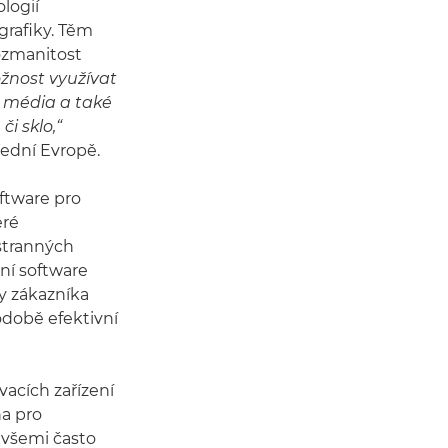
logií
grafiky. Těm
ozmanitost
žnost využívat
á média a také
i sklo,“
ední Evropě.
oftware pro
eré
stranných
vní software
y zákazníka
odobě efektivní
vacích zařízení
na pro
e všemi často