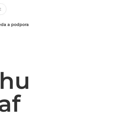
da a podpora
rhu
af