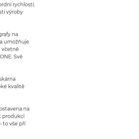
rdní rychlostí.
sti výroby
grafy na
 Ta umožňuje
m včetně
TONE. Své
iskárna
oké kvalitě
 postavena na
k produkci
 to vše při