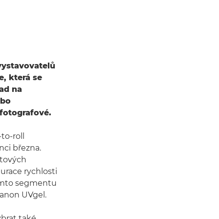
vystavovatelů
, která se
lad na
ebo
fotografové.
to-roll
nci března.
átových
gurace rychlosti
 tomto segmentu
Canon UVgel.
ybrat také