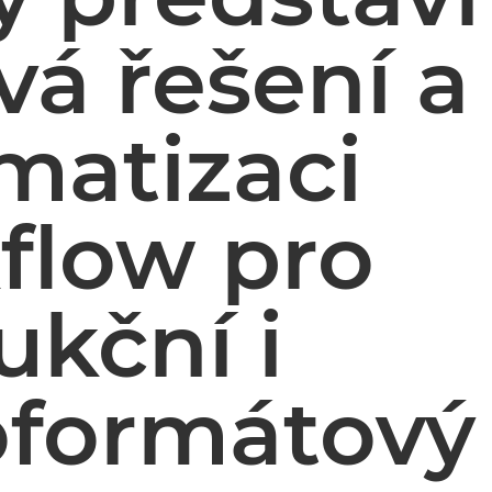
vá řešení a
matizaci
flow pro
ukční i
oformátový 