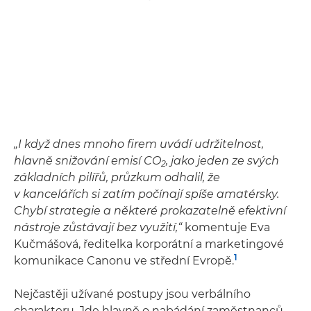
„I když dnes mnoho firem uvádí udržitelnost,
hlavně snižování emisí CO
, jako jeden ze svých
2
základních pilířů, průzkum odhalil, že
v kancelářích si zatím počínají spíše amatérsky.
Chybí strategie a některé prokazatelně efektivní
nástroje zůstávají bez využití,“
komentuje Eva
Kučmášová, ředitelka korporátní a marketingové
1
komunikace Canonu ve střední Evropě.
Nejčastěji užívané postupy jsou verbálního
charakteru. Jde hlavně o nabádání zaměstnanců