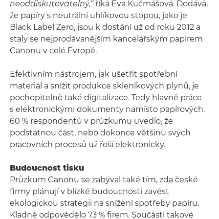
neoddiskutovatelný,“
říká Eva Kučmášová. Dodává,
že papíry s neutrální uhlíkovou stopou, jako je
Black Label Zero, jsou k dostání už od roku 2012 a
staly se nejprodávanějším kancelářským papírem
Canonu v celé Evropě.
Efektivním nástrojem, jak ušetřit spotřební
materiál a snížit produkce skleníkových plynů, je
pochopitelně také digitalizace. Tedy hlavně práce
s elektronickými dokumenty namísto papírových.
60 % respondentů v průzkumu uvedlo, že
podstatnou část, nebo dokonce většinu svých
pracovních procesů už řeší elektronicky.
Budoucnost tisku
Průzkum Canonu se zabýval také tím, zda české
firmy plánují v blízké budoucnosti zavést
ekologickou strategii na snížení spotřeby papíru.
Kladně odpovědělo 73 % firem. Součástí takové