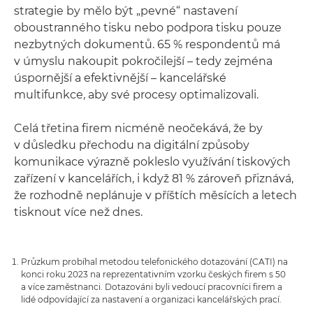
strategie by mělo být „pevné“ nastavení
oboustranného tisku nebo podpora tisku pouze
nezbytných dokumentů. 65 % respondentů má
v úmyslu nakoupit pokročilejší – tedy zejména
úspornější a efektivnější – kancelářské
multifunkce, aby své procesy optimalizovali.
Celá třetina firem nicméně neočekává, že by
v důsledku přechodu na digitální způsoby
komunikace výrazně pokleslo využívání tiskových
zařízení v kancelářích, i když 81 % zároveň přiznává,
že rozhodně neplánuje v příštích měsících a letech
tisknout více než dnes.
Průzkum probíhal metodou telefonického dotazování (CATI) na
konci roku 2023 na reprezentativním vzorku českých firem s 50
a více zaměstnanci. Dotazováni byli vedoucí pracovníci firem a
lidé odpovídající za nastavení a organizaci kancelářských prací.