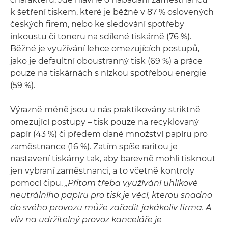
k šetření tiskem, které je běžné v 87 % oslovených
českých firem, nebo ke sledování spotřeby
inkoustu či toneru na sdílené tiskárně (76 %).
Běžné je využívání lehce omezujících postupů,
jako je defaultní oboustranný tisk (69 %) a práce
pouze na tiskárnách s nízkou spotřebou energie
(59 %).
Výrazně méně jsou u nás praktikovány striktně
omezující postupy – tisk pouze na recyklovaný
papír (43 %) či předem dané množství papíru pro
zaměstnance (16 %). Zatím spíše raritou je
nastavení tiskárny tak, aby barevně mohli tisknout
jen vybraní zaměstnanci, a to včetně kontroly
pomocí čipu.
„Přitom třeba využívání uhlíkové
neutrálního papíru pro tisk je věcí, kterou snadno
do svého provozu může zařadit jakákoliv firma. A
vliv na udržitelný provoz kanceláře je