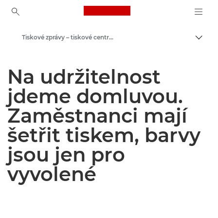
Canon Logo, back to ho
Tiskové zprávy – tiskové centrum Canon
Přepn
Canon
Na udržitelnost
Tiskové centrum
jdeme domluvou.
Zaměstnanci mají
šetřit tiskem, barvy
jsou jen pro
vyvolené