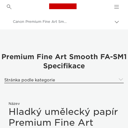
Canon Logo, back to h
Canon Premium Fine Art Smooth FA-SM1 - A4, A3, A3+, A2
Přepn
drob
Canon
navi
Tiskárny Canon
Photo Paper - A4, A3, A3+, A2, 4x6, 5x5, 5x7 - Glossy, Matte, Luster
Premium Fine Art Smooth FA-SM1
Specifikace
Canon Premium Fine Art Smooth FA-SM1 - A4, A3, A3+, A2
Stránka podle kategorie
Název
Hladký umělecký papír
Premium Fine Art