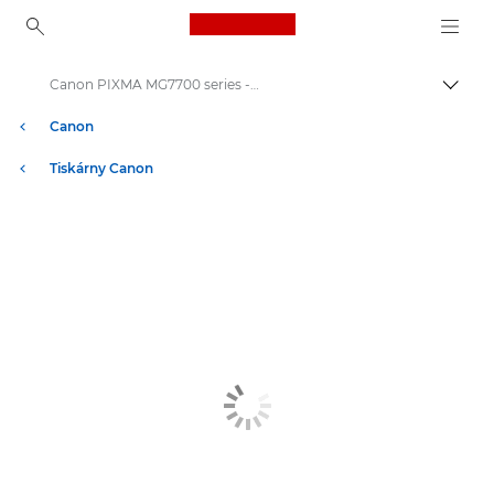
Canon Logo, back to ho
Canon PIXMA MG7700 series - Inkjet Photo Printers
Přepn
Canon
Tiskárny Canon