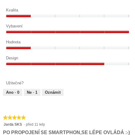
Kvalita
Kvalita,
1
Vybavení
z
Vybavení,
5
5
Hodnota
z
Hodnota,
5
1
Design
z
Design,
5
4
z
Užitečné?
5
Ano ·
0
Ne ·
1
Oznámit
★★★★★
★★★★★
5
Jarda SKS
·
před 11 lety
z
PO PROPOJENÍ SE SMARTPHON,SE LÉPE OVLÁDÁ :-)
5