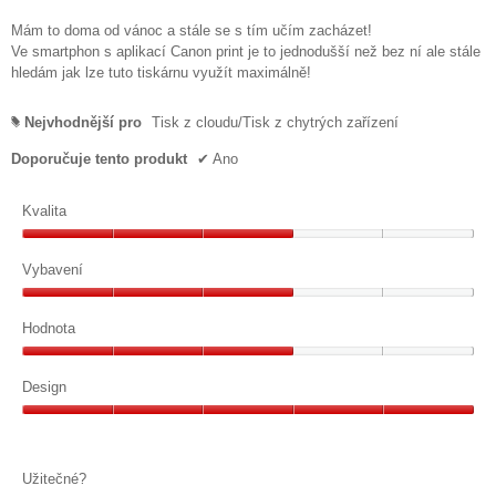
hvězdiček.
Mám to doma od vánoc a stále se s tím učím zacházet!
Ve smartphon s aplikací Canon print je to jednodušší než bez ní ale stále
hledám jak lze tuto tiskárnu využít maximálně!
Nejvhodnější pro
Tisk z cloudu/Tisk z chytrých zařízení
#
Doporučuje tento produkt
✔
Ano
Kvalita
Kvalita,
3
Vybavení
z
Vybavení,
5
3
Hodnota
z
Hodnota,
5
3
Design
z
Design,
5
5
z
Užitečné?
5