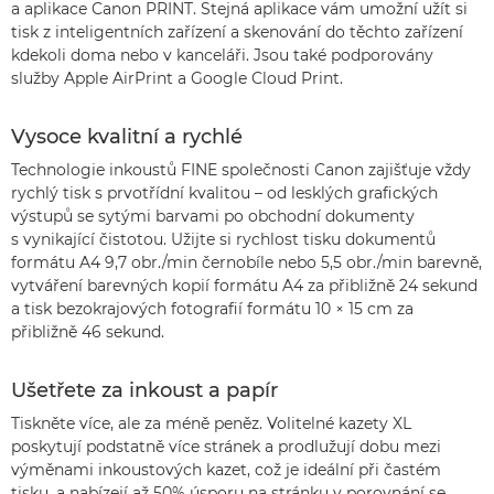
a aplikace Canon PRINT. Stejná aplikace vám umožní užít si
tisk z inteligentních zařízení a skenování do těchto zařízení
kdekoli doma nebo v kanceláři. Jsou také podporovány
služby Apple AirPrint a Google Cloud Print.
Vysoce kvalitní a rychlé
Technologie inkoustů FINE společnosti Canon zajišťuje vždy
rychlý tisk s prvotřídní kvalitou – od lesklých grafických
výstupů se sytými barvami po obchodní dokumenty
s vynikající čistotou. Užijte si rychlost tisku dokumentů
formátu A4 9,7 obr./min černobíle nebo 5,5 obr./min barevně,
vytváření barevných kopií formátu A4 za přibližně 24 sekund
a tisk bezokrajových fotografií formátu 10 × 15 cm za
přibližně 46 sekund.
Ušetřete za inkoust a papír
Tiskněte více, ale za méně peněz. Volitelné kazety XL
poskytují podstatně více stránek a prodlužují dobu mezi
výměnami inkoustových kazet, což je ideální při častém
tisku, a nabízejí až 50% úsporu na stránku v porovnání se