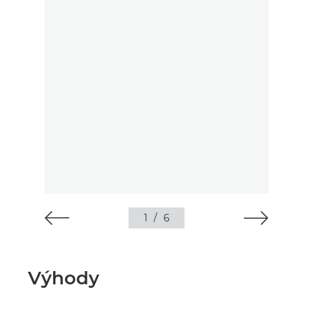
1
/
6
Výhody