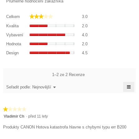
Průměrné hodnocení zákazníka
Celkem,
★★★★★
★★★★★
Celkem
3.0
Průměrné
Kvalita,
hodnocení
Kvalita
2.0
Průměrné
je
Vybavení,
hodnocení
Vybavení
4.0
3
Průměrné
je
Hodnota,
z
hodnocení
Hodnota
2.0
2
Průměrné
5.
je
Design,
z
hodnocení
Design
4.5
4
Průměrné
5.
je
z
hodnocení
2
5.
je
z
4.5
1–2 ze 2 Recenze
5.
z
≡
5.
Nabídka
Seřadit podle:
Nejnovější
▼
Klik
na
násl
tlačí
★★★★★
★★★★★
se
aktu
1
Vladimir Ch
·
před 11 lety
obs
z
níže
Produkty CANON Hotova katastrofa hlavne s chybymi typu err B200
5
hvězdiček.