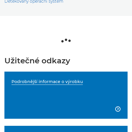
Detekovaný operační systém
Užitečné odkazy
Podrobnější informace o výrobku
