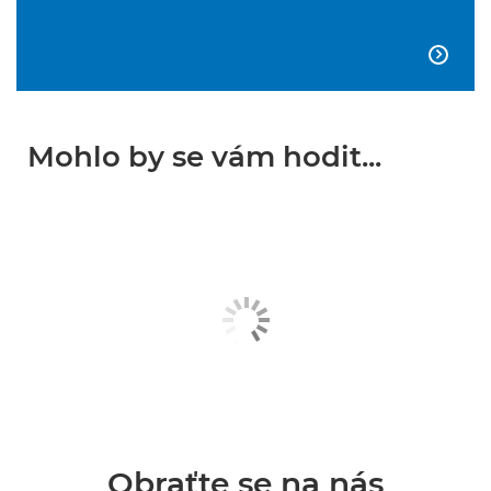

Mohlo by se vám hodit...
Obraťte se na nás