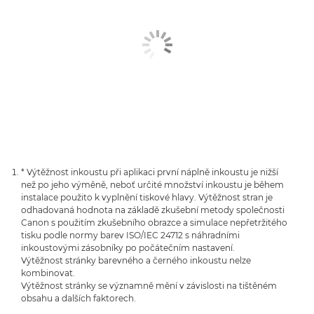
* Výtěžnost inkoustu při aplikaci první náplně inkoustu je nižší
než po jeho výměně, neboť určité množství inkoustu je během
instalace použito k vyplnění tiskové hlavy. Výtěžnost stran je
odhadovaná hodnota na základě zkušební metody společnosti
Canon s použitím zkušebního obrazce a simulace nepřetržitého
tisku podle normy barev ISO/IEC 24712 s náhradními
inkoustovými zásobníky po počátečním nastavení.
Výtěžnost stránky barevného a černého inkoustu nelze
kombinovat.
Výtěžnost stránky se významně mění v závislosti na tištěném
obsahu a dalších faktorech.