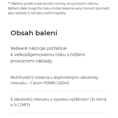
** Měřeno podle mezinárodní normy ve výchozím režimu.
Během déle trvajícího tisku může tiskárna svoji činnost zpomalit,
aby nedošlo k nárůstu vnitřní teploty.
Obsah balení
Veškeré nástroje potřebné
k velkoobjemovému tisku s nižšími
provozními náklady.
Multifunkční tiskárna s doplnitelnými zásobníky
inkoustu – Canon PIXMA G6040
6 zásobníků inkoustu s vysokou výtěžností (3x černá
a 1x C/M/Y)