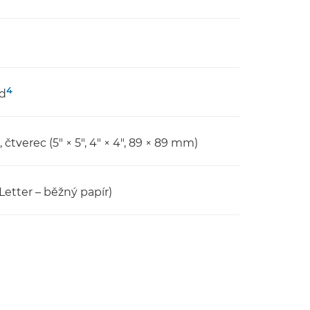
4
nd
0", čtverec (5" × 5", 4" × 4", 89 × 89 mm)
Letter – běžný papír)