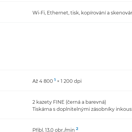
Wi-Fi, Ethernet, tisk, kopírování a skenová
1
Až 4 800
× 1 200 dpi
2 kazety FINE (černá a barevná)
Tiskárna s doplnitelnými zásobníky inkou
2
Přibl. 13,0 obr./min