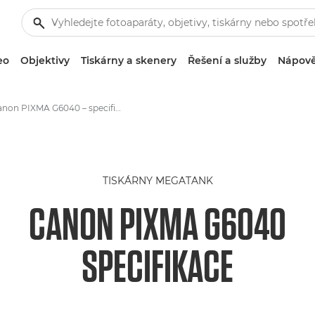
eo
Objektivy
Tiskárny a skenery
Řešení a služby
Nápově
Canon PIXMA G6040 – specifikace
TISKÁRNY MEGATANK
CANON PIXMA G6040
SPECIFIKACE