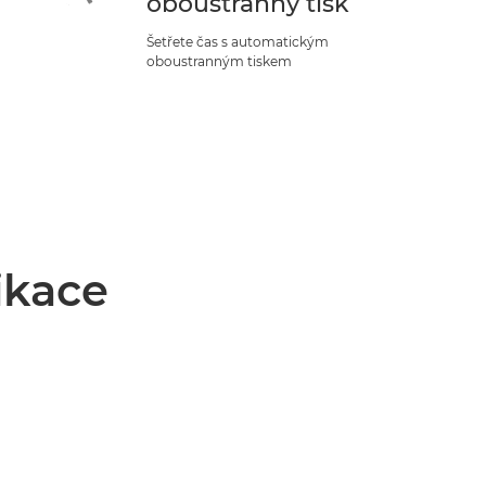
oboustranný tisk
Šetřete čas s automatickým
oboustranným tiskem
ikace