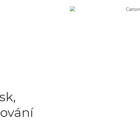
sk,
nování