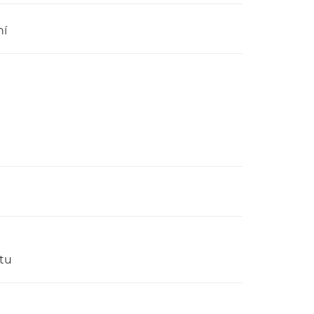
ní
stu