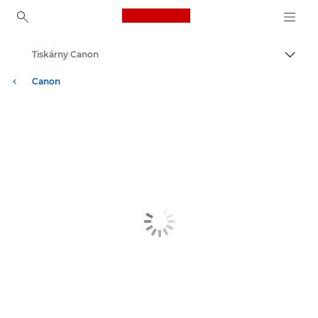
Canon Logo, back to ho
Tiskárny Canon
Přepn
Canon