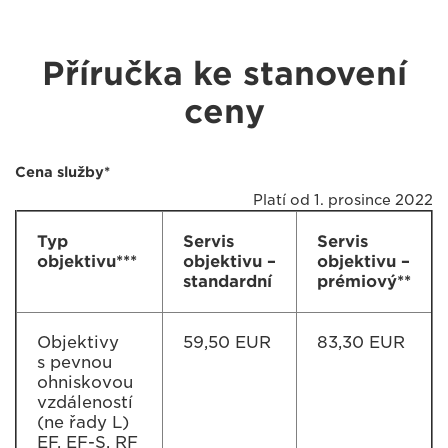
Příručka ke stanovení
ceny
Cena služby*
Platí od 1. prosince 2022
Typ
Servis
Servis
objektivu***
objektivu –
objektivu –
standardní
prémiový**
Objektivy
59,50 EUR
83,30 EUR
s pevnou
ohniskovou
vzdáleností
(ne řady L)
EF, EF-S, RF