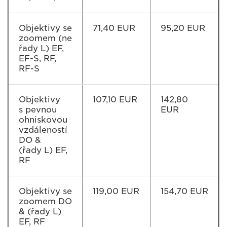
Objektivy se
71,40 EUR
95,20 EUR
zoomem (ne
řady L) EF,
EF-S, RF,
RF-S
Objektivy
107,10 EUR
142,80
s pevnou
EUR
ohniskovou
vzdáleností
DO &
(řady L) EF,
RF
Objektivy se
119,00 EUR
154,70 EUR
zoomem DO
& (řady L)
EF, RF