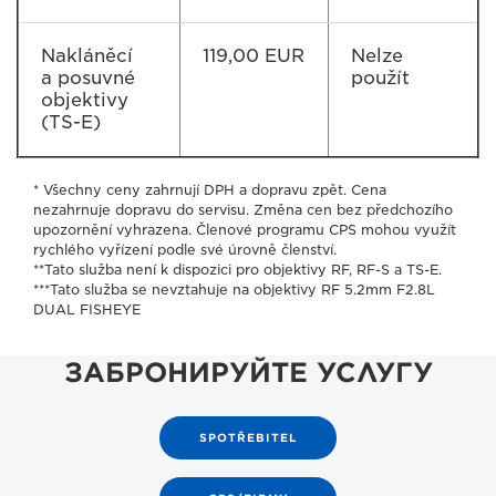
Nakláněcí
119,00 EUR
Nelze
a posuvné
použít
objektivy
(TS-E)
* Všechny ceny zahrnují DPH a dopravu zpět. Cena
nezahrnuje dopravu do servisu. Změna cen bez předchozího
upozornění vyhrazena. Členové programu CPS mohou využít
rychlého vyřízení podle své úrovně členství.
**Tato služba není k dispozici pro objektivy RF, RF-S a TS-E.
***Tato služba se nevztahuje na objektivy RF 5.2mm F2.8L
DUAL FISHEYE
ЗАБРОНИРУЙТЕ УСЛУГУ
SPOTŘEBITEL