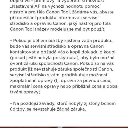
objektivu – prémiový“ a vyberete si možnost
„Nastavení AF na výchozí hodnotu pomocí
nástroje pro těla Canon Tool, žádáme vás, abyste
při odesílání produktu informovali servisní
středisko a opravnu Canon, jaký nástroj pro těla
Canon Tool (název modelu) se má být použít.
• Pokud je během údržby zjištěna vada produktu,
bude vás servisní středisko a opravna Canon
kontaktovat a požádá vás o kopii dokladu o koupi
(pokud ještě nebyla poskytnuta), aby bylo možné
ověřit záruku společnosti Canon. Pokud se na váš
produkt již nevztahuje záruka společnosti Canon,
servisní středisko s vámi prodiskutuje možnosti
zpoplatněné opravy (tj. oprava za pevnou cenu,
maximální cena opravy nebo přibližná cena a doba
trvání opravy).
• Na pozdější závady, které nebyly zjištěny během
údržby, se nevztahuje žádná záruka.