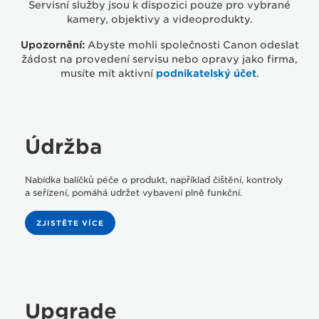
Servisní služby jsou k dispozici pouze pro vybrané
OBRAŤTE SE NA NÁS
kamery, objektivy a videoprodukty.
Upozornění:
Abyste mohli společnosti Canon odeslat
žádost na provedení servisu nebo opravy jako firma,
SJEDNAT OPRAVU
musíte mít aktivní
podnikatelský účet
.
SJEDNEJTE SI SERVIS
Údržba
WI-FI A NASTAVENÍ TISKÁRNY
Nabídka balíčků péče o produkt, například čištění, kontroly
a seřízení, pomáhá udržet vybavení plně funkční.
CHYBOVÉ KÓDY TISKÁREN
ZJISTĚTE VÍCE
CHYBOVÉ KÓDY FOTOAPARÁTŮ
Upgrade