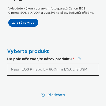
ZKONTROLOVAT STAV POŽADAVKU
Vylepšete výkon vybraných fotoaparátů Canon EOS,
Cinema EOS a XA/XF a vyprávějte přesvědčivější příběhy.
ZJISTIT STAV ŽÁDOSTI NA VRÁCENÍ PENĚZ
ZJISTĚTE VÍCE
INFORMACE O ZÁRUCE
Vyberte produkt
KLUB CANON
Do pole níže zadejte název produktu
*
KDE KOUPIT?
PODNIKATELSKÝ ÚČET
Předchozí