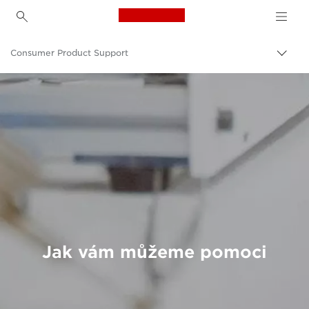
Canon Logo, back to h
Consumer Product Support
Přep
Canon
Jak vám můžeme pomoci