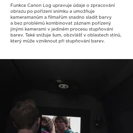
Funkce Canon Log upravuje údaje o zpracování
obrazu po pořízení snímku a umožňuje
kameramanům a filmařům snadno sladit barvy
a bez problémů kombinovat záznam pořízený
jinými kamerami v jediném procesu stupňování
barev. Také snižuje šum, obzvlášť v oblastech stínů,
který může vzniknout při stupňování barev.