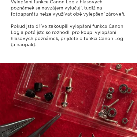
Vylepšení funkce Canon Log a hlasových
poznámek se navzájem vylučují, tudíž na
fotoaparátu nelze využívat obě vylepšení zároveň.
Pokud jste dříve zakoupili vylepšení funkce Canon
Log a poté jste se rozhodli pro koupi vylepšení
hlasových poznámek, přijdete o funkci Canon Log
(a naopak).