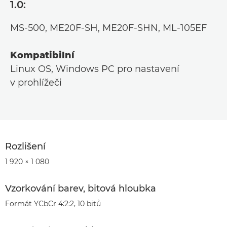
1.0:
MS-500, ME20F-SH, ME20F-SHN, ML-105EF
Kompatibilní
Linux OS, Windows PC pro nastavení
v prohlížeči
Rozlišení
1 920 × 1 080
Vzorkování barev, bitová hloubka
Formát YCbCr 4:2:2, 10 bitů