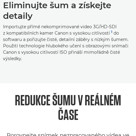
Eliminujte šum a získejte
detaily
Importujte přímé nekomprimované video 3G/HD-SDI
1
z kompatibilních kamer Canon s vysokou citlivostí
do
softwaru a pořizujte čisté, detailní záběry s nízkým šumem.
Použití technologie hlubokého učení s obrazovými snímači
Canon s vysokou citlivostí ISO přináší mimořádně čisté
výsledky.
REDUKCE ŠUMU V REÁLNÉM
ČASE
Porovnejte snímek nezpracovaného videa ve