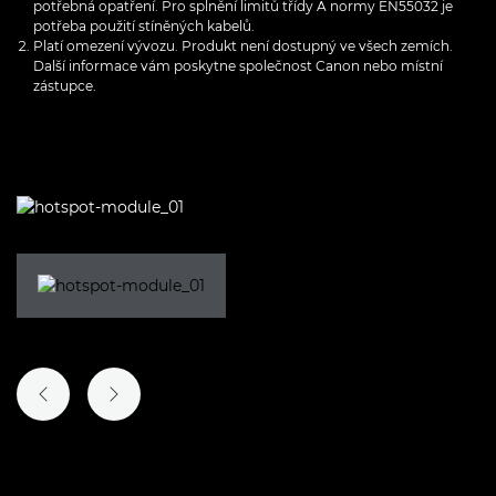
potřebná opatření. Pro splnění limitů třídy A normy EN55032 je
potřeba použití stíněných kabelů.
Platí omezení vývozu. Produkt není dostupný ve všech zemích.
Další informace vám poskytne společnost Canon nebo místní
zástupce.
PŘEDCHOZÍ SNÍMEK
DALŠÍ SNÍMEK