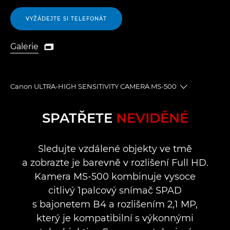
VYŽÁDEJTE SI TELEFONÁT
Galerie

Galerie
Canon ULTRA-HIGH SENSITIVITY CAMERA MS-500
Toggle brea
Přehled
SPATŘETE
NEVIDĚNÉ
Specifikace
Sledujte vzdálené objekty ve tmě
a zobrazte je barevně v rozlišení Full HD.
Podpora
Kamera MS-500 kombinuje vysoce
citlivý 1palcový snímač SPAD
s bajonetem B4 a rozlišením 2,1 MP,
který je kompatibilní s výkonnými