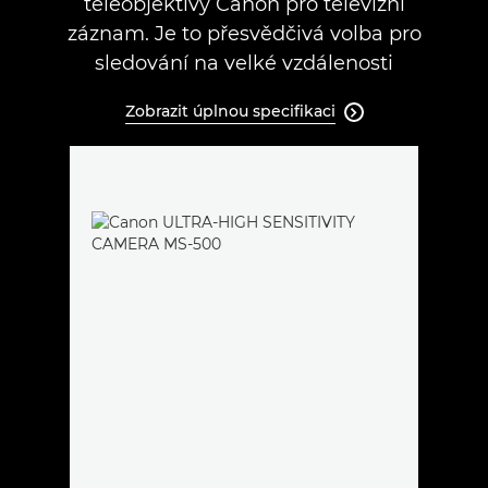
teleobjektivy Canon pro televizní
záznam. Je to přesvědčivá volba pro
sledování na velké vzdálenosti
Zobrazit úplnou specifikaci
