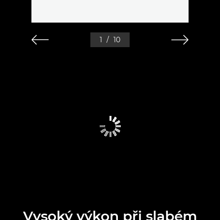
1
/
10
Vysoký výkon při slabém