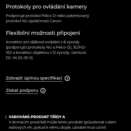
Protokoly pro ovládání kamery
Podporuje protokol Pelco-D nebo patentovaný
protokol NU společnosti Canon.
Flexibilní možnosti připojení
Konektor pro dálkové ovládání s 8 vývody
(podporující protokoly NU a Pelco-D), 3G/HD-
SDI a konektor objektivu s 12 vývody, Genlock,
DC-IN (12–30 V).
Zobrazit úplnou specifikaci

Získat podporu

VAROVÁNÍ: PRODUKT TŘÍDY A
V domácím prostředí může tento produkt způsobovat rušení
radiových vln; pokud k němu dojde, uživatel musí učinit