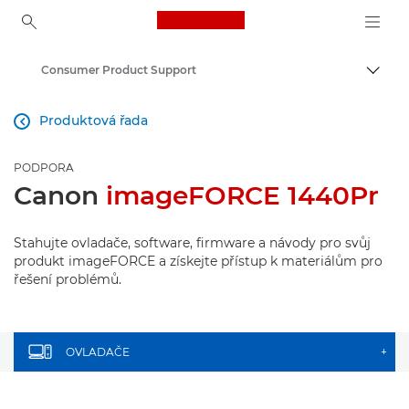
Canon Logo, back to ho
Consumer Product Support
Přepn
Canon
Produktová řada

PODPORA
Canon
imageFORCE 1440Pr
Stahujte ovladače, software, firmware a návody pro svůj
produkt imageFORCE a získejte přístup k materiálům pro
řešení problémů.
OVLADAČE
+