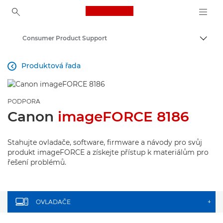
Canon Logo, back to ho
Consumer Product Support
Přepn
Canon
Produktová řada

PODPORA
Canon
imageFORCE 8186
Stahujte ovladače, software, firmware a návody pro svůj
produkt imageFORCE a získejte přístup k materiálům pro
řešení problémů.
OVLADAČE
+