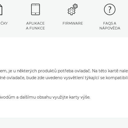
UČKY
APLIKACE
FIRMWARE
FAQS A
A FUNKCE
NÁPOVĚDA
čem, je u některých produktů potřeba ovladač. Na této kartě nal
né ovladače, bude zde uvedeno vysvětlení týkající se kompatibil
ávodům a dalšímu obsahu využijte karty výše.