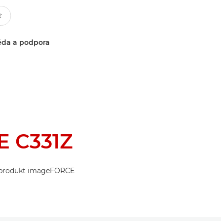
da a podpora
 C331Z
ůj produkt imageFORCE