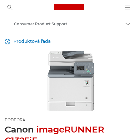
Canon Logo, back to ho
Consumer Product Support
Přepn
Canon
Produktová řada

PODPORA
Canon
imageRUNNER