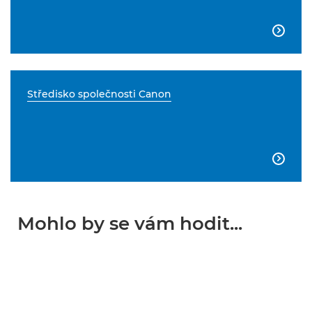

Středisko společnosti Canon

Mohlo by se vám hodit...