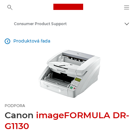
Canon Logo, back to ho
Consumer Product Support
Přepn
Canon
Produktová řada

PODPORA
Canon
imageFORMULA DR-
G1130