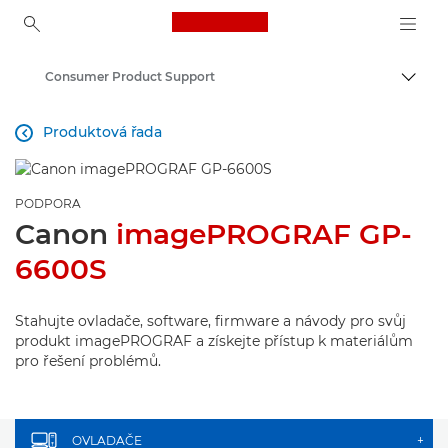
Canon Logo, back to ho
Consumer Product Support
Přepn
Canon
Produktová řada

PODPORA
Canon
imagePROGRAF GP-
6600S
Stahujte ovladače, software, firmware a návody pro svůj
produkt imagePROGRAF a získejte přístup k materiálům
pro řešení problémů.
OVLADAČE
+