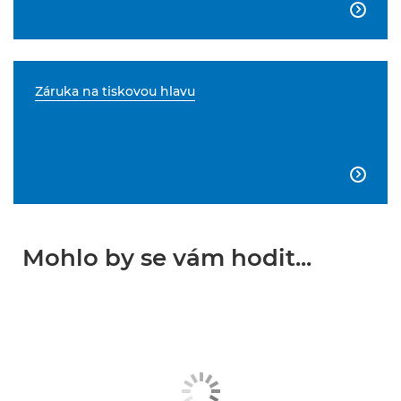

Záruka na tiskovou hlavu

Mohlo by se vám hodit...