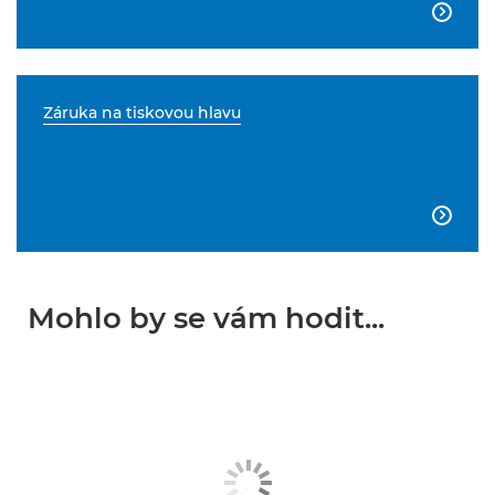

Záruka na tiskovou hlavu

Mohlo by se vám hodit...