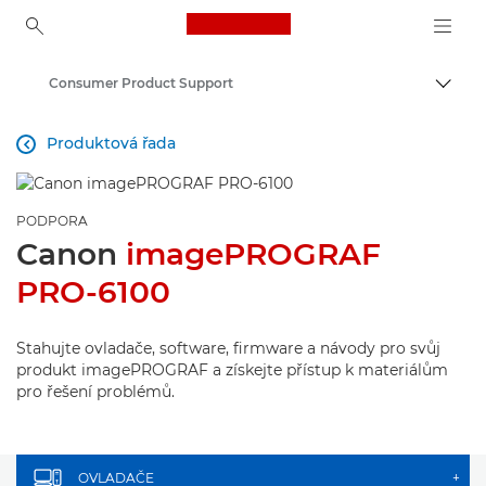
Canon Logo, back to ho
Consumer Product Support
Přepn
Canon
Produktová řada

PODPORA
Canon
imagePROGRAF
PRO-6100
Stahujte ovladače, software, firmware a návody pro svůj
produkt imagePROGRAF a získejte přístup k materiálům
pro řešení problémů.
OVLADAČE
+