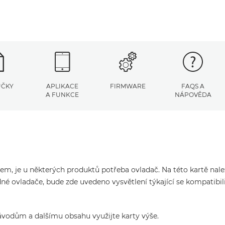
UČKY
APLIKACE
FIRMWARE
FAQS A
A FUNKCE
NÁPOVĚDA
čem, je u některých produktů potřeba ovladač. Na této kartě nal
né ovladače, bude zde uvedeno vysvětlení týkající se kompatibil
ávodům a dalšímu obsahu využijte karty výše.