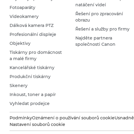
natáčení videí
Fotoaparáty
Řešení pro zpracování
Videokamery
obrazu
Dálková kamera PTZ
Řešení a služby pro firmy
Profesionální displeje
Najděte partnera
Objektivy
společnosti Canon
Tiskárny pro domácnost
a malé firmy
Kancelářské tiskárny
Produkční tiskárny
Skenery
Inkoust, toner a papír
Vyhledat prodejce
Podmínky
Oznámení o používání souborů cookie
Usnadněn
Nastavení souborů cookie