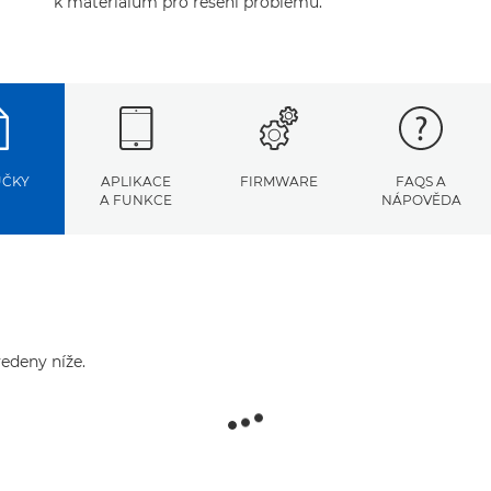
k materiálům pro řešení problémů.
UČKY
APLIKACE
FIRMWARE
FAQS A
A FUNKCE
NÁPOVĚDA
edeny níže.