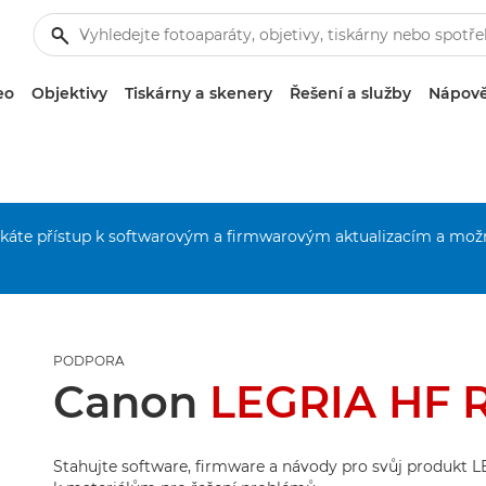
eo
Objektivy
Tiskárny a skenery
Řešení a služby
Nápově
získáte přístup k softwarovým a firmwarovým aktualizacím a mož
PODPORA
Canon
LEGRIA HF 
Stahujte software, firmware a návody pro svůj produkt LE