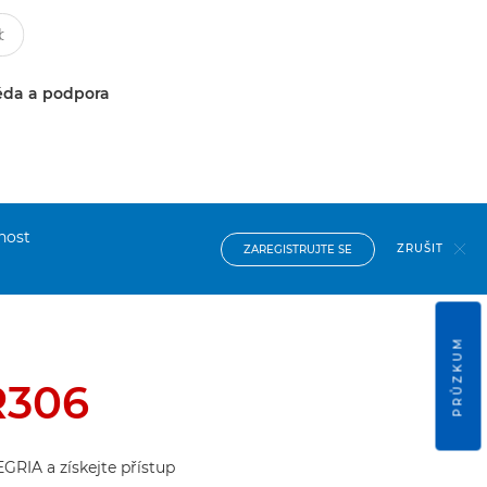
da a podpora
nost
ZRUŠIT
ZAREGISTRUJTE SE
PRŮZKUM
R306
GRIA a získejte přístup