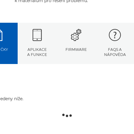
k materiálům pro řešení problémů.
UČKY
APLIKACE
FIRMWARE
FAQS A
A FUNKCE
NÁPOVĚDA
edeny níže.