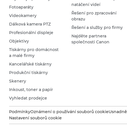
natáčení videí
Fotoaparáty
Řešení pro zpracování
Videokamery
obrazu
Dálková kamera PTZ
Řešení a služby pro firmy
Profesionální displeje
Najděte partnera
Objektivy
společnosti Canon
Tiskárny pro domácnost
a malé firmy
Kancelářské tiskárny
Produkční tiskárny
Skenery
Inkoust, toner a papír
Vyhledat prodejce
Podmínky
Oznámení o používání souborů cookie
Usnadněn
Nastavení souborů cookie