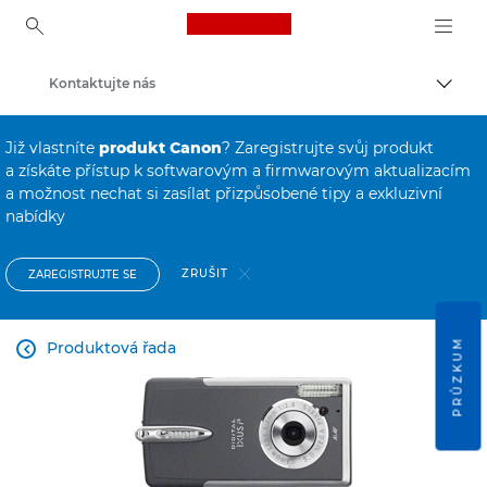
Canon Logo, back to ho
Kontaktujte nás
Přepn
Canon
Již vlastníte
produkt Canon
? Zaregistrujte svůj produkt
Consumer Product Support
a získáte přístup k softwarovým a firmwarovým aktualizacím
a možnost nechat si zasílat přizpůsobené tipy a exkluzivní
nabídky
ZRUŠIT
ZAREGISTRUJTE SE
PRŮZKUM
Produktová řada
