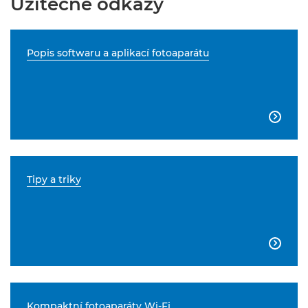
Užitečné odkazy
Popis softwaru a aplikací fotoaparátu

Tipy a triky

Kompaktní fotoaparáty Wi-Fi