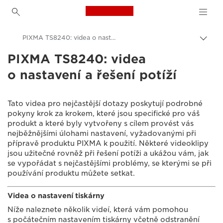
Canon Logo, back to h
PIXMA TS8240: videa o nastavení a řešení potíží
Přepn
drob
PIXMA TS8240: videa
Canon
navi
o nastavení a řešení potíží
Consumer Product Support
Videoklipy týkající se nastavení a řešení potíží
Tato videa pro nejčastější dotazy poskytují podrobné
pokyny krok za krokem, které jsou specifické pro váš
produkt a které byly vytvořeny s cílem provést vás
nejběžnějšími úlohami nastavení, vyžadovanými při
přípravě produktu PIXMA k použití. Některé videoklipy
jsou užitečné rovněž při řešení potíži a ukážou vám, jak
se vypořádat s nejčastějšími problémy, se kterými se při
používání produktu můžete setkat.
Videa o nastavení tiskárny
Níže naleznete několik videí, která vám pomohou
s počátečním nastavením tiskárny včetně odstranění