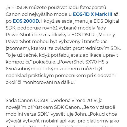
„S EDSDK můžete používat řadu fotoaparátů
Canon od nejvyššího modelu
EOS-1D X Mark III
až
po
EOS 2000D
. I když se sada jmenuje EOS Digital
SDK, podporuje rovněž vybrané modely řady
PowerShot i bezzrcadlovky a EOS DSLR. „Modely
PowerShot mohou být vybaveny i transfokací
(zoomem), kterou lze ovládat prostřednictvím SDK.
To je užitečné, když potřebujete z aplikace upravit
kompozici,“ pokračuje. „PowerShot SX70 HS s
65násobným optickým zoomem může být
například praktickým pomocníkem při sledování
okolí či monitorování na dálku.“
Sada Canon CCAPI, uvedená v roce 2019, je
novějším přírůstkem SDK Canon. „Je to v zásadě
mobilní verze SDK,“ vysvětluje John. „Pokud chce
vývojář vytvořit mobilní aplikaci pro platformy jako