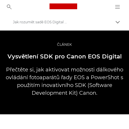
Canon Logo, back to ho
Jak rozumět sadě EOS Digital SDK společnosti Canon
Přepn
Canon
Improve your people skills: pro tips
ČLÁNEK
Příběhy
Vysvětlení SDK pro Canon EOS Digital
Přečtěte si, jak aktivovat možnosti dálkového
ovládání fotoaparátů řady EOS a PowerShot s
použitím inovativního SDK (Software
Development Kit) Canon.