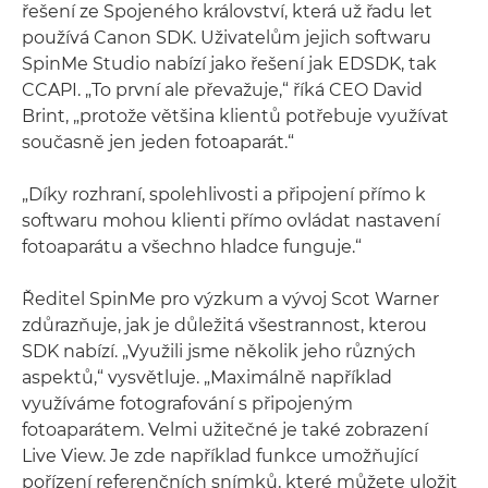
řešení ze Spojeného království, která už řadu let
používá Canon SDK. Uživatelům jejich softwaru
SpinMe Studio nabízí jako řešení jak EDSDK, tak
CCAPI. „To první ale převažuje,“ říká CEO David
Brint, „protože většina klientů potřebuje využívat
současně jen jeden fotoaparát.“
„Díky rozhraní, spolehlivosti a připojení přímo k
softwaru mohou klienti přímo ovládat nastavení
fotoaparátu a všechno hladce funguje.“
Ředitel SpinMe pro výzkum a vývoj Scot Warner
zdůrazňuje, jak je důležitá všestrannost, kterou
SDK nabízí. „Využili jsme několik jeho různých
aspektů,“ vysvětluje. „Maximálně například
využíváme fotografování s připojeným
fotoaparátem. Velmi užitečné je také zobrazení
Live View. Je zde například funkce umožňující
pořízení referenčních snímků, které můžete uložit