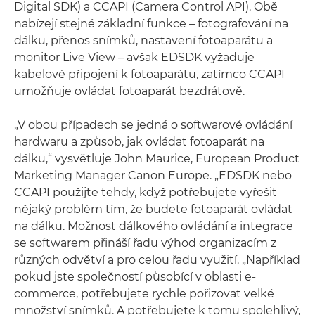
Digital SDK) a CCAPI (Camera Control API). Obě
nabízejí stejné základní funkce – fotografování na
dálku, přenos snímků, nastavení fotoaparátu a
monitor Live View – avšak EDSDK vyžaduje
kabelové připojení k fotoaparátu, zatímco CCAPI
umožňuje ovládat fotoaparát bezdrátově.
„V obou případech se jedná o softwarové ovládání
hardwaru a způsob, jak ovládat fotoaparát na
dálku,“ vysvětluje John Maurice, European Product
Marketing Manager Canon Europe. „EDSDK nebo
CCAPI použijte tehdy, když potřebujete vyřešit
nějaký problém tím, že budete fotoaparát ovládat
na dálku. Možnost dálkového ovládání a integrace
se softwarem přináší řadu výhod organizacím z
různých odvětví a pro celou řadu využití. „Například
pokud jste společností působící v oblasti e-
commerce, potřebujete rychle pořizovat velké
množství snímků. A potřebujete k tomu spolehlivý,