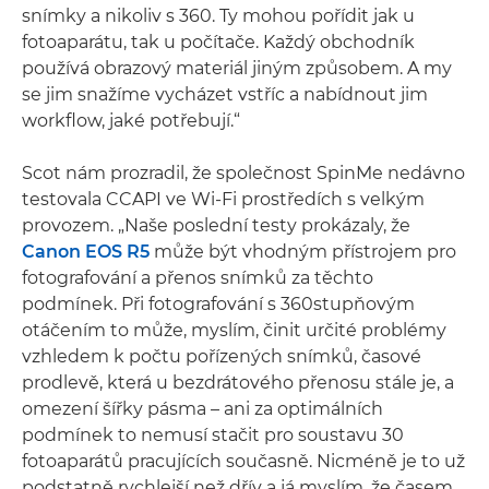
snímky a nikoliv s 360. Ty mohou pořídit jak u
fotoaparátu, tak u počítače. Každý obchodník
používá obrazový materiál jiným způsobem. A my
se jim snažíme vycházet vstříc a nabídnout jim
workflow, jaké potřebují.“
Scot nám prozradil, že společnost SpinMe nedávno
testovala CCAPI ve Wi-Fi prostředích s velkým
provozem. „Naše poslední testy prokázaly, že
Canon EOS R5
může být vhodným přístrojem pro
fotografování a přenos snímků za těchto
podmínek. Při fotografování s 360stupňovým
otáčením to může, myslím, činit určité problémy
vzhledem k počtu pořízených snímků, časové
prodlevě, která u bezdrátového přenosu stále je, a
omezení šířky pásma – ani za optimálních
podmínek to nemusí stačit pro soustavu 30
fotoaparátů pracujících současně. Nicméně je to už
podstatně rychlejší než dřív a já myslím, že časem