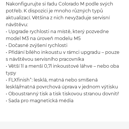
Nakonfigurujte si řadu Colorado M podle svých
potřeb. K dispozici je mnoho různých typů
aktualizací. Většina z nich nevyžaduje servisní
návštěvu:
• Upgrade rychlosti na místě, který pozvedne
model M3 na úroveň modelu M5
• Dočasné zvýšení rychlosti
• Přidání bílého inkoustu v rámci upgradu – pouze
s návštěvou servisního pracovníka
• Větší 1l a menší 0,7l inkoustové láhve – nebo oba
typy
+
• FLXfinish
: lesklá, matná nebo smíšená
lesklá/matná povrchová úprava v jednom výtisku
• Oboustranný tisk a tisk tiskovou stranou dovnitř
• Sada pro magnetická média