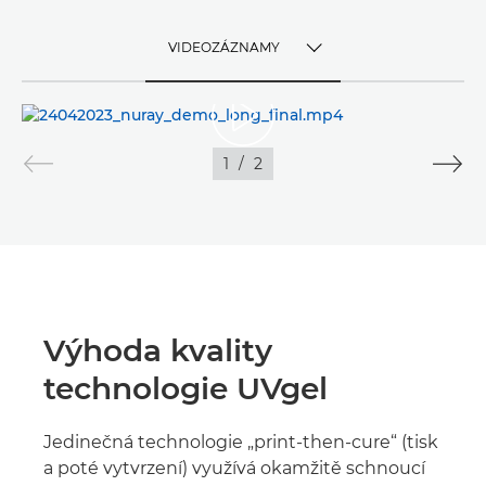
VIDEOZÁZNAMY
TOGGLE MENU
VIDEOZÁZNAMY
1
/
2
SNÍMKY
Výhoda kvality
technologie UVgel
Jedinečná technologie „print-then-cure“ (tisk
a poté vytvrzení) využívá okamžitě schnoucí