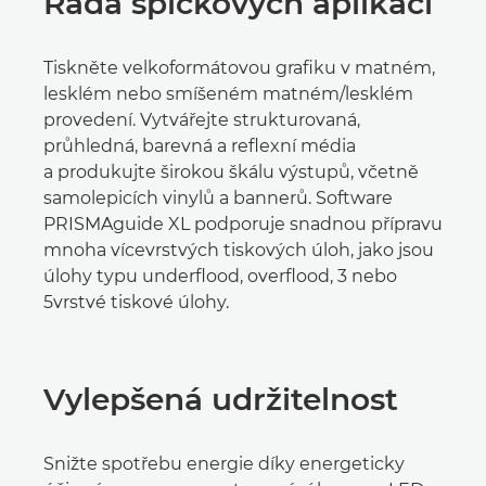
Řada špičkových aplikací
Tiskněte velkoformátovou grafiku v matném,
lesklém nebo smíšeném matném/lesklém
provedení. Vytvářejte strukturovaná,
průhledná, barevná a reflexní média
a produkujte širokou škálu výstupů, včetně
samolepicích vinylů a bannerů. Software
PRISMAguide XL podporuje snadnou přípravu
mnoha vícevrstvých tiskových úloh, jako jsou
úlohy typu underflood, overflood, 3 nebo
5vrstvé tiskové úlohy.
Vylepšená udržitelnost
Snižte spotřebu energie díky energeticky