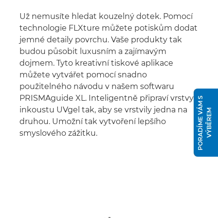
Už nemusíte hledat kouzelný dotek. Pomocí
technologie FLXture můžete potiskům dodat
jemné detaily povrchu. Vaše produkty tak
budou působit luxusním a zajímavým
dojmem. Tyto kreativní tiskové aplikace
můžete vytvářet pomocí snadno
použitelného návodu v našem softwaru
PRISMAguide XL. Inteligentně připraví vrstvy
P
O
R
A
D
Í
M
E
V
Á
M
S
V
Ý
B
Ě
R
E
inkoustu UVgel tak, aby se vrstvily jedna na
M
druhou. Umožní tak vytvoření lepšího
smyslového zážitku.