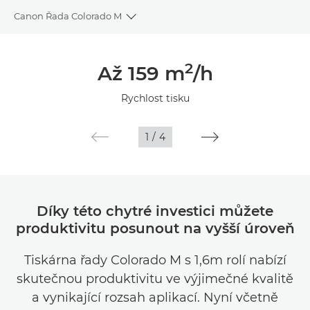
Canon Řada Colorado M
Toggle breadcrumbs
Přehled
2
Až 159 m
/h
Specifikace
Rychlost tisku
Galerie
1
/
4
Díky této chytré investici můžete
produktivitu posunout na vyšší úroveň
Tiskárna řady Colorado M s 1,6m rolí nabízí
skutečnou produktivitu ve výjimečné kvalitě
a vynikající rozsah aplikací. Nyní včetně