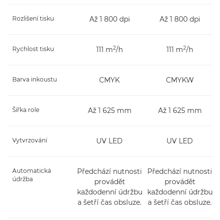
Rozlišení tisku
Až 1 800 dpi
Až 1 800 dpi
2
2
Rychlost tisku
111 m
/h
111 m
/h
Barva inkoustu
CMYK
CMYKW
Šířka role
Až 1 625 mm
Až 1 625 mm
Vytvrzování
UV LED
UV LED
Automatická
Předchází nutnosti
Předchází nutnosti
údržba
provádět
provádět
každodenní údržbu
každodenní údržbu
a šetří čas obsluze.
a šetří čas obsluze.