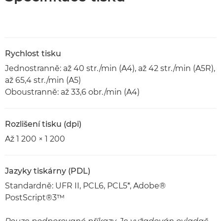
Rychlost tisku
Jednostranně: až 40 str./min (A4), až 42 str./min (A5R),
až 65,4 str./min (A5)
Oboustranně: až 33,6 obr./min (A4)
Rozlišení tisku (dpi)
Až 1 200 × 1 200
Jazyky tiskárny (PDL)
Standardně: UFR II, PCL6, PCL5*, Adobe®
PostScript®3™