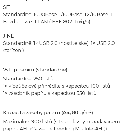
SÍŤ
Standardně: 1000Base-T/100Base-TX/10Base-T
Bezdrátová síť LAN (IEEE 802.11b/g/n)
JINÉ
Standardně: 1× USB 2.0 (hostitelské), 1× USB 2.0
(zařízení)
Vstup papíru (standardně)
Standardně: 250 listů
1× víceúčelová přihrádka s kapacitou 100 listů
1× zásobník papíru s kapacitou 550 listů
Kapacita zásoby papíru (A4, 80 g/m²)
Maximálně: 900 listů (s 1× přídavným podavačem
papíru AH1 (Cassette Feeding Module-AH1))