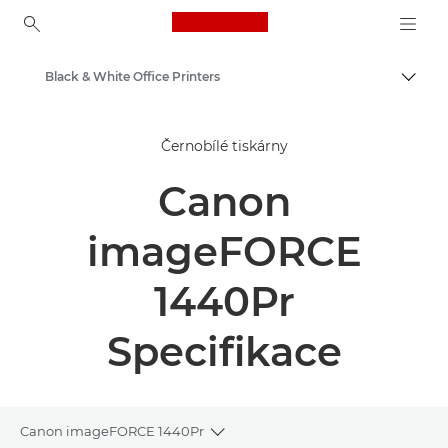
Canon Logo, back to ho
Black & White Office Printers
Přepn
Canon
Černobílé tiskárny
Řešení a služby
Canon
Výrobky pro firmy
Firemní tiskárny a faxová zařízení
imageFORCE
Tiskárny
1440Pr
Specifikace
Canon imageFORCE 1440Pr
Toggle breadcrumbs