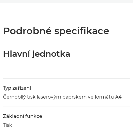
Přehled
Specifikace
Podrobné specifikace
Podpora
Hlavní jednotka
Stažení souboru PDF
Typ zařízení
Černobílý tisk laserovým paprskem ve formátu A4
Základní funkce
Tisk