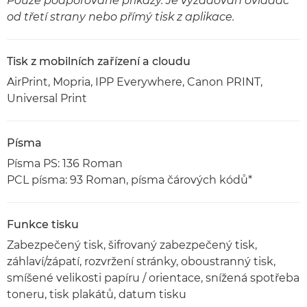
Pouze podporované příkazy. Je vyžadován ovladač
od třetí strany nebo přímý tisk z aplikace.
Tisk z mobilních zařízení a cloudu
AirPrint, Mopria, IPP Everywhere, Canon PRINT,
Universal Print
Písma
Písma PS: 136 Roman
PCL písma: 93 Roman, písma čárových kódů*
Funkce tisku
Zabezpečený tisk, šifrovaný zabezpečený tisk,
záhlaví/zápatí, rozvržení stránky, oboustranný tisk,
smíšené velikosti papíru / orientace, snížená spotřeba
toneru, tisk plakátů, datum tisku