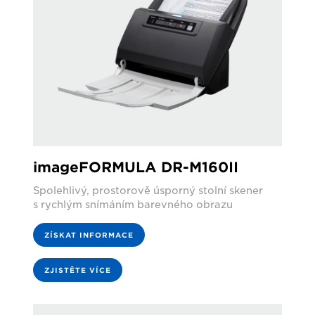
imageFORMULA DR-M160II
Spolehlivý, prostorově úsporný stolní skener
s rychlým snímáním barevného obrazu
ZÍSKAT INFORMACE
ZJISTĚTE VÍCE