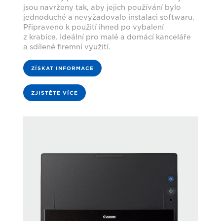
jsou navrženy tak, aby jejich používání bylo
jednoduché a nevyžadovalo instalaci softwaru.
Připraveno k použití ihned po vybalení
z krabice. Ideální pro malé a domácí kanceláře
a sdílené firemní využití.
ZÍSKAT INFORMACE
ZJISTĚTE VÍCE