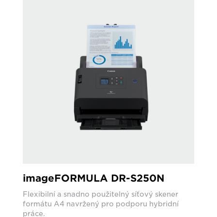
imageFORMULA DR-S250N
Flexibilní a snadno použitelný síťový skener
formátu A4 navržený pro podporu hybridní
práce.