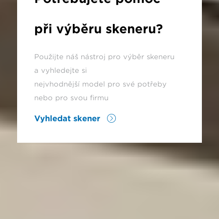
při výběru skeneru?
Použijte náš nástroj pro výběr skeneru
a vyhledejte si
nejvhodnější model pro své potřeby
nebo pro svou firmu
Vyhledat skener