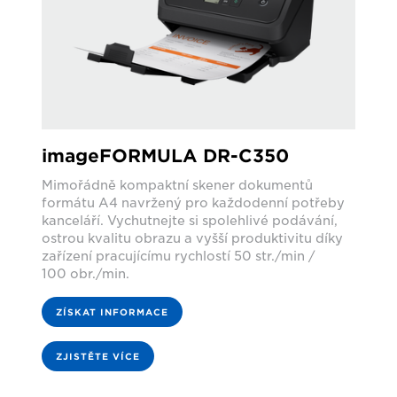
imageFORMULA DR-C350
Mimořádně kompaktní skener dokumentů
formátu A4 navržený pro každodenní potřeby
kanceláří. Vychutnejte si spolehlivé podávání,
ostrou kvalitu obrazu a vyšší produktivitu díky
zařízení pracujícímu rychlostí 50 str./min /
100 obr./min.
ZÍSKAT INFORMACE
ZJISTĚTE VÍCE