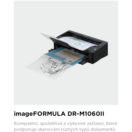
imageFORMULA DR-M1060II
Kompaktní, spolehlivé a výkonné zařízení, které
podporuje skenování různých typů dokumentů