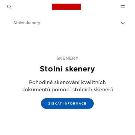
Canon Logo, back to h
Stolní skenery
Přep
Canon
Řešení a služby
Výrobky pro firmy
SKENERY
Stolní skenery
Skenery do domácnosti a kanceláře
Pohodlné skenování kvalitních
dokumentů pomocí stolních skenerů
ZÍSKAT INFORMACE