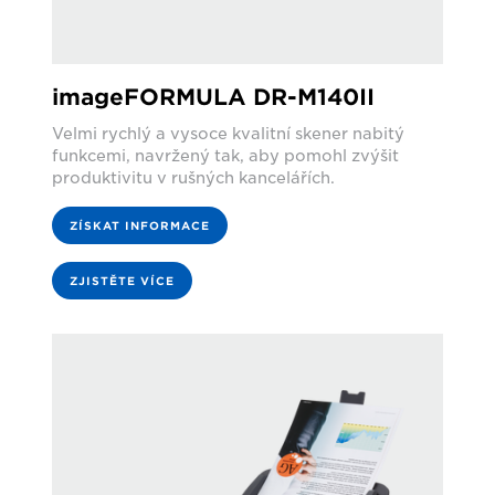
imageFORMULA DR-M140II
Velmi rychlý a vysoce kvalitní skener nabitý
funkcemi, navržený tak, aby pomohl zvýšit
produktivitu v rušných kancelářích.
ZÍSKAT INFORMACE
ZJISTĚTE VÍCE