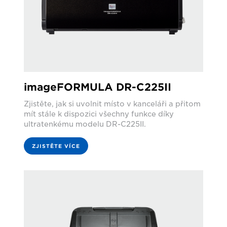
imageFORMULA DR-C225II
Zjistěte, jak si uvolnit místo v kanceláři a přitom
mít stále k dispozici všechny funkce díky
ultratenkému modelu DR-C225II.
ZJISTĚTE VÍCE