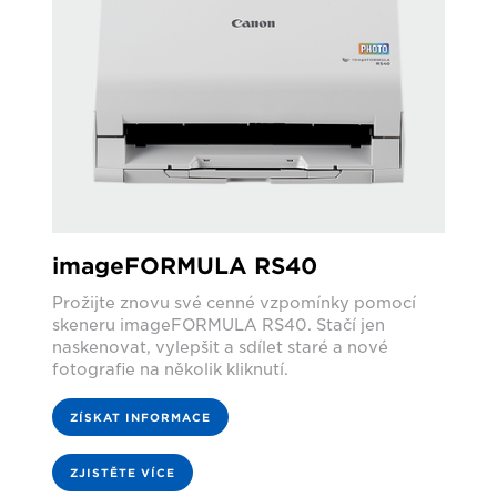
imageFORMULA RS40
Prožijte znovu své cenné vzpomínky pomocí
skeneru imageFORMULA RS40. Stačí jen
naskenovat, vylepšit a sdílet staré a nové
fotografie na několik kliknutí.
ZÍSKAT INFORMACE
ZJISTĚTE VÍCE