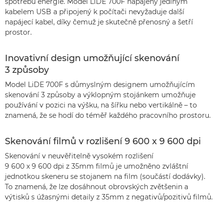
spotřebu energie. Model LiDE 700F napájený jediným
kabelem USB a připojený k počítači nevyžaduje další
napájecí kabel, díky čemuž je skutečně přenosný a šetří
prostor.
Inovativní design umožňující skenování
3 způsoby
Model LiDE 700F s důmyslným designem umožňujícím
skenování 3 způsoby a výklopným stojánkem umožňuje
používání v pozici na výšku, na šířku nebo vertikálně – to
znamená, že se hodí do téměř každého pracovního prostoru.
Skenování filmů v rozlišení 9 600 x 9 600 dpi
Skenování v neuvěřitelně vysokém rozlišení
9 600 x 9 600 dpi z 35mm filmů je umožněno zvláštní
jednotkou skeneru se stojanem na film (součástí dodávky).
To znamená, že lze dosáhnout obrovských zvětšenin a
výtisků s úžasnými detaily z 35mm z negativů/pozitivů filmů.