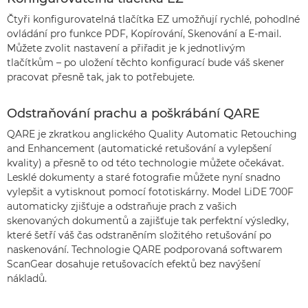
Čtyři konfigurovatelná tlačítka EZ umožňují rychlé, pohodlné
ovládání pro funkce PDF, Kopírování, Skenování a E-mail.
Můžete zvolit nastavení a přiřadit je k jednotlivým
tlačítkům – po uložení těchto konfigurací bude váš skener
pracovat přesně tak, jak to potřebujete.
Odstraňování prachu a poškrábání QARE
QARE je zkratkou anglického Quality Automatic Retouching
and Enhancement (automatické retušování a vylepšení
kvality) a přesně to od této technologie můžete očekávat.
Lesklé dokumenty a staré fotografie můžete nyní snadno
vylepšit a vytisknout pomocí fototiskárny. Model LiDE 700F
automaticky zjišťuje a odstraňuje prach z vašich
skenovaných dokumentů a zajišťuje tak perfektní výsledky,
které šetří váš čas odstraněním složitého retušování po
naskenování. Technologie QARE podporovaná softwarem
ScanGear dosahuje retušovacích efektů bez navýšení
nákladů.