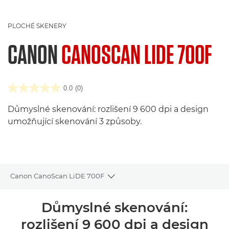
PLOCHÉ SKENERY
CANON
CANOSCAN LIDE 700F
0.0
(0)
Důmyslné skenování: rozlišení 9 600 dpi a design
umožňující skenování 3 způsoby.
Canon CanoScan LiDE 700F
Toggle breadcrumbs
Přehled
Důmyslné skenování:
rozlišení 9 600 dpi a design
Specifikace