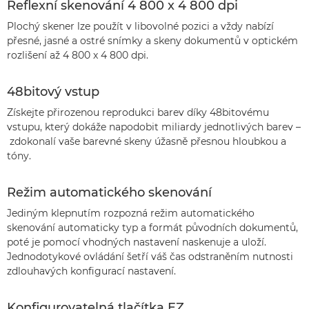
Reflexní skenování 4 800 x 4 800 dpi
Plochý skener lze použít v libovolné pozici a vždy nabízí
přesné, jasné a ostré snímky a skeny dokumentů v optickém
rozlišení až 4 800 x 4 800 dpi.
48bitový vstup
Získejte přirozenou reprodukci barev díky 48bitovému
vstupu, který dokáže napodobit miliardy jednotlivých barev –
zdokonalí vaše barevné skeny úžasně přesnou hloubkou a
tóny.
Režim automatického skenování
Jediným klepnutím rozpozná režim automatického
skenování automaticky typ a formát původních dokumentů,
poté je pomocí vhodných nastavení naskenuje a uloží.
Jednodotykové ovládání šetří váš čas odstraněním nutnosti
zdlouhavých konfigurací nastavení.
Konfigurovatelná tlačítka EZ