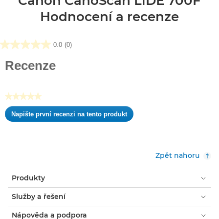
Canon CanoScan LiDE 700F
Hodnocení a recenze
0.0
(0)
0.0
z
Recenze
5
hvězdiček.
★★★★★
Žádná
Napište první recenzi na tento produkt
hodnota
.
pro
Tato
hodnocení
akce
otevře
Zpět nahoru
dialogové
okno.
Produkty
Služby a řešení
Nápověda a podpora