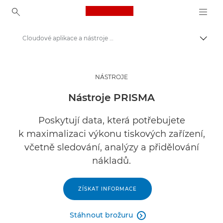
Canon Logo, back to ho
Cloudové aplikace a nástroje Canon PRISMA
Přepn
Canon
Řešení a služby
NÁSTROJE
Výrobky pro firmy
Nástroje PRISMA
Obchodní software
Poskytují data, která potřebujete
k maximalizaci výkonu tiskových zařízení,
včetně sledování, analýzy a přidělování
nákladů.
ZÍSKAT INFORMACE
Stáhnout brožuru
