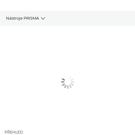
Nástroje PRISMA
Přehled
Správa barev
Analytika dat
Správa zařízení
Související řešení
Zjistěte více informací
PŘEHLED