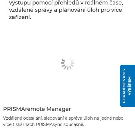
výstupu pomocí přehledů v reálném čase,
vzdálené správy a plánování úloh pro více
zařízení.
P
O
R
A
D
Í
M
E
V
Á
M
S
V
Ý
B
Ě
R
E
M
PRISMAremote Manager
Vzdálené odesílání, sledování a správa úloh na jedné nebo
více tiskárnách PRISMAsync současně.