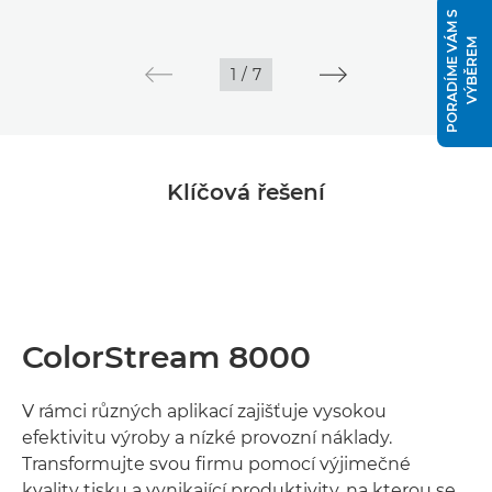
P
O
R
A
D
Í
M
E
V
Á
M
S
V
Ý
B
Ě
R
E
M
1
/
7
Klíčová řešení
ColorStream 8000
V rámci různých aplikací zajišťuje vysokou
efektivitu výroby a nízké provozní náklady.
Transformujte svou firmu pomocí výjimečné
kvality tisku a vynikající produktivity, na kterou se