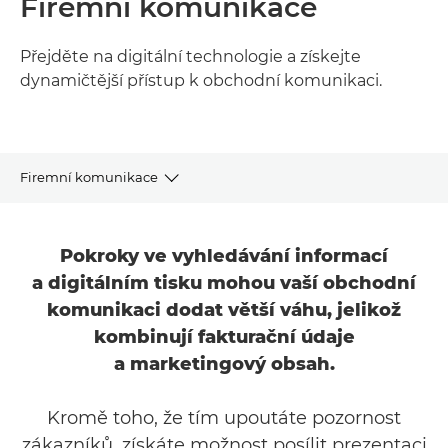
Firemní komunikace
Přejděte na digitální technologie a získejte
dynamičtější přístup k obchodní komunikaci.
Firemní komunikace
VÝHODY
Pokroky ve vyhledávání informací
PŘÍPADOVÁ STUDIE
a digitálním tisku mohou vaší obchodní
komunikaci dodat větší váhu, jelikož
JAK TO FUNGUJE
kombinují fakturační údaje
a marketingový obsah.
KLÍČOVÁ ŘEŠENÍ
Kromě toho, že tím upoutáte pozornost
zákazníků, získáte možnost posílit prezentaci