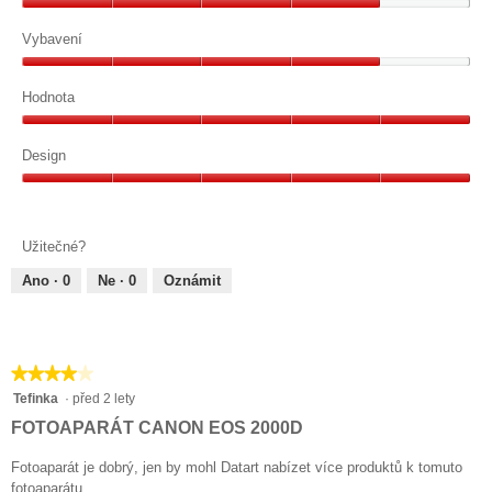
Kvalita,
4
Vybavení
z
Vybavení,
5
4
Hodnota
z
Hodnota,
5
5
Design
z
Design,
5
5
z
Užitečné?
5
Ano ·
0
Ne ·
0
Oznámit
★★★★★
★★★★★
4
Tefinka
·
před 2 lety
z
FOTOAPARÁT CANON EOS 2000D
5
hvězdiček.
Fotoaparát je dobrý, jen by mohl Datart nabízet více produktů k tomuto
fotoaparátu