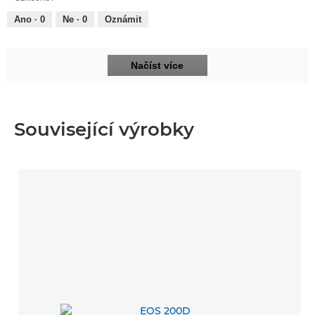
5
Ano ·
0
Ne ·
0
Oznámit
Načíst více
Související výrobky