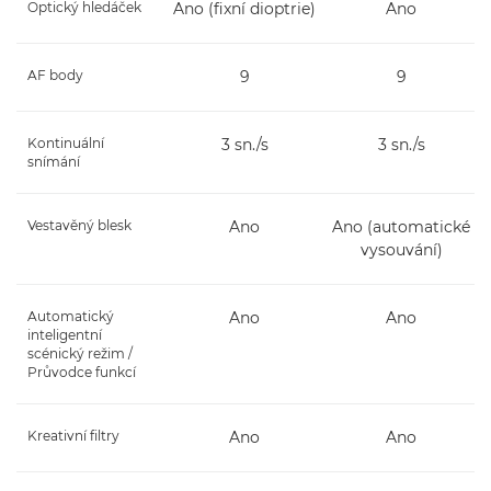
Optický hledáček
Ano (fixní dioptrie)
Ano
AF body
9
9
Kontinuální
3 sn./s
3 sn./s
snímání
Vestavěný blesk
Ano
Ano (automatické
vysouvání)
Automatický
Ano
Ano
inteligentní
scénický režim /
Průvodce funkcí
Kreativní filtry
Ano
Ano