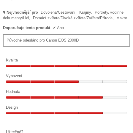
Nejvhodnější pro
Dovolená/Cestování,
Krajiny,
Portréty/Rodinné
#
dokumenty/Lidi,
Domácí zvířata/Divoká zvířata/Zvířata/Příroda,
Makro
Doporučuje tento produkt
✔
Ano
Původně odesláno pro Canon EOS 2000D
Kvalita
Kvalita,
5
Vybavení
z
Vybavení,
5
3
Hodnota
z
Hodnota,
5
4
Design
z
Design,
5
4
z
Užitečné?