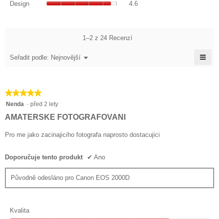
z
hodnocení
Design
4.6
4.3
Průměrné
5.
je
z
hodnocení
4.4
5.
je
z
4.6
1–2 z 24 Recenzí
5.
z
≡
5.
Nabídka
Seřadit podle:
Nejnovější
▼
Klik
na
násl
tlačí
★★★★★
★★★★★
se
aktu
5
Nenda
·
před 2 lety
obs
z
níže
AMATERSKE FOTOGRAFOVANI
5
hvězdiček.
Pro me jako zacinajiciho fotografa naprosto dostacujici
Doporučuje tento produkt
✔
Ano
Původně odesláno pro Canon EOS 2000D
Kvalita