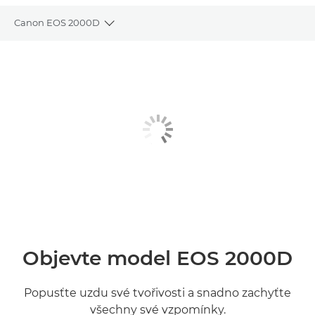
Canon EOS 2000D
Toggle breadcrumbs
Přehled
Specifikace
Galerie
Recenze
Podpora
Objevte model EOS 2000D
Popusťte uzdu své tvořivosti a snadno zachyťte
všechny své vzpomínky.