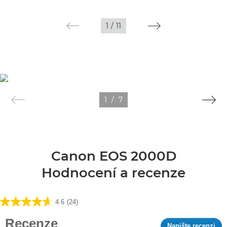
1
/
11
1
/
7
Canon EOS 2000D
Hodnocení a recenze
4.6
(24)
4.6
z
Recenze
Napište recenzi
.
5