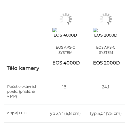
EOS APS-C
EOS APS-C
SYSTEM
SYSTEM
EOS 4000D
EOS 2000D
Tělo kamery
Počet efektivních
18
24,1
pixelů: (přibližně
v MP)
displej LCD
Typ 2,7" (6,8 cm)
Typ 3,0" (7,5 cm)