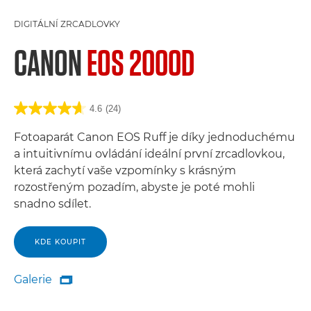
DIGITÁLNÍ ZRCADLOVKY
CANON
EOS 2000D
4.6
(24)
Fotoaparát Canon EOS Ruff je díky jednoduchému
a intuitivnímu ovládání ideální první zrcadlovkou,
která zachytí vaše vzpomínky s krásným
rozostřeným pozadím, abyste je poté mohli
snadno sdílet.
KDE KOUPIT
Galerie

Galerie