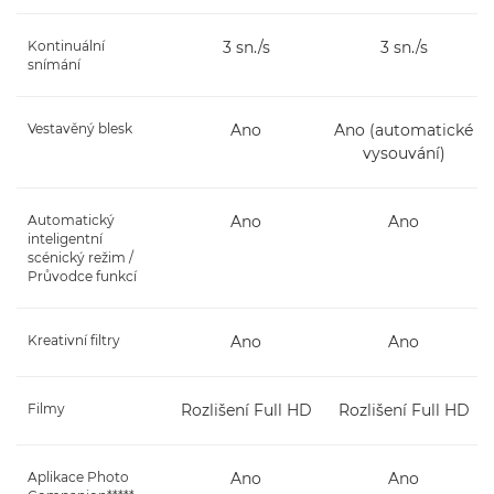
Kontinuální
3 sn./s
3 sn./s
snímání
Vestavěný blesk
Ano
Ano (automatické
vysouvání)
Automatický
Ano
Ano
inteligentní
scénický režim /
Průvodce funkcí
Kreativní filtry
Ano
Ano
Filmy
Rozlišení Full HD
Rozlišení Full HD
Aplikace Photo
Ano
Ano