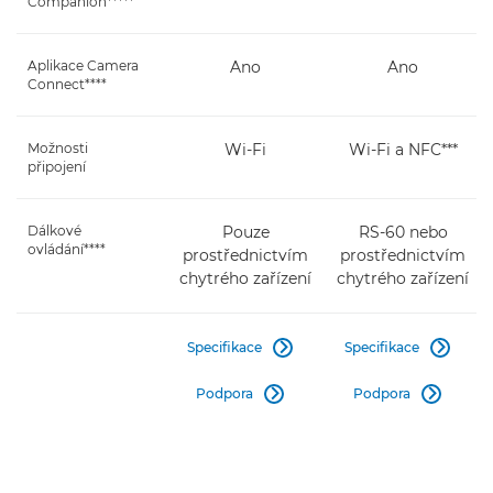
Companion*****
Aplikace Camera
Ano
Ano
Connect****
Možnosti
Wi-Fi
Wi-Fi a NFC***
připojení
Dálkové
Pouze
RS-60 nebo
ovládání****
prostřednictvím
prostřednictvím
chytrého zařízení
chytrého zařízení
Specifikace
Specifikace


Podpora
Podpora

