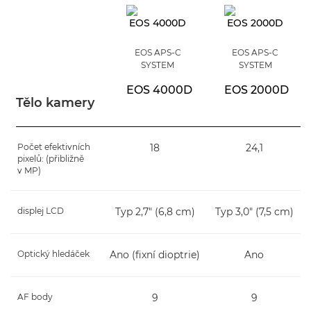
EOS APS-C
EOS APS-C
SYSTEM
SYSTEM
EOS 4000D
EOS 2000D
Tělo kamery
Počet efektivních
18
24,1
pixelů: (přibližně
v MP)
displej LCD
Typ 2,7" (6,8 cm)
Typ 3,0" (7,5 cm)
Optický hledáček
Ano (fixní dioptrie)
Ano
AF body
9
9