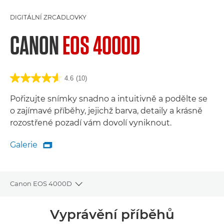
DIGITÁLNÍ ZRCADLOVKY
CANON
EOS 4000D
4.6
(10)
Pořizujte snímky snadno a intuitivně a podělte se
o zajímavé příběhy, jejichž barva, detaily a krásně
rozostřené pozadí vám dovolí vyniknout.
Galerie

Galerie
Canon EOS 4000D
Toggle breadcrumbs
Přehled
Vyprávění příběhů