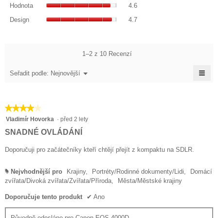
je
Hodnota,
z
hodnocení
Hodnota
4.6
4.7
Průměrné
5.
je
Design,
z
hodnocení
Design
4.7
4.6
Průměrné
5.
je
z
hodnocení
4.6
5.
je
z
4.7
1–2 z 10 Recenzí
5.
z
≡
5.
Nabídka
Seřadit podle:
Nejnovější
▼
Klik
na
násl
tlačí
★★★★★
★★★★★
se
aktu
4
Vladimír Hovorka
·
před 2 lety
obs
z
níže
SNADNÉ OVLÁDÁNÍ
5
hvězdiček.
Doporučuji pro začátečníky kteří chtějí přejít z kompaktu na SDLR.
Nejvhodnější pro
Krajiny,
Portréty/Rodinné dokumenty/Lidi,
Domácí
#
zvířata/Divoká zvířata/Zvířata/Příroda,
Města/Městské krajiny
Doporučuje tento produkt
✔
Ano
Původně odesláno pro Canon EOS 4000D