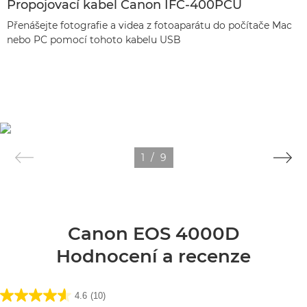
Propojovací kabel Canon IFC-400PCU
Přenášejte fotografie a videa z fotoaparátu do počítače Mac
nebo PC pomocí tohoto kabelu USB
1
/
9
Canon EOS 4000D
Hodnocení a recenze
4.6
(10)
4.6