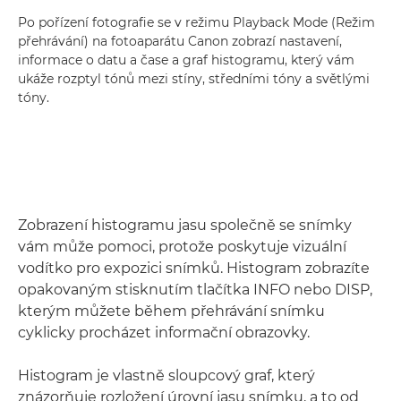
Po pořízení fotografie se v režimu Playback Mode (Režim
přehrávání) na fotoaparátu Canon zobrazí nastavení,
informace o datu a čase a graf histogramu, který vám
ukáže rozptyl tónů mezi stíny, středními tóny a světlými
tóny.
Zobrazení histogramu jasu společně se snímky
vám může pomoci, protože poskytuje vizuální
vodítko pro expozici snímků. Histogram zobrazíte
opakovaným stisknutím tlačítka INFO nebo DISP,
kterým můžete během přehrávání snímku
cyklicky procházet informační obrazovky.
Histogram je vlastně sloupcový graf, který
znázorňuje rozložení úrovní jasu snímku, a to od