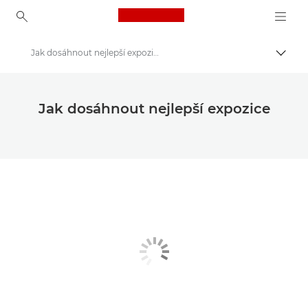
Canon Logo, back to ho
Jak dosáhnout nejlepší expozice
Přepn
Canon
Ukládejte své fotografie a videa levněji
Jak dosáhnout nejlepší expozice