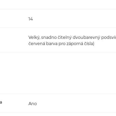
14
Velký, snadno čitelný dvoubarevný podsvíc
červená barva pro záporná čísla)
ka
Ano