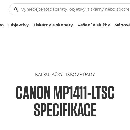
eo
Objektivy
Tiskárny a skenery
Řešení a služby
Nápově
KALKULAČKY TISKOVÉ ŘADY
CANON MP1411-LTSC
SPECIFIKACE