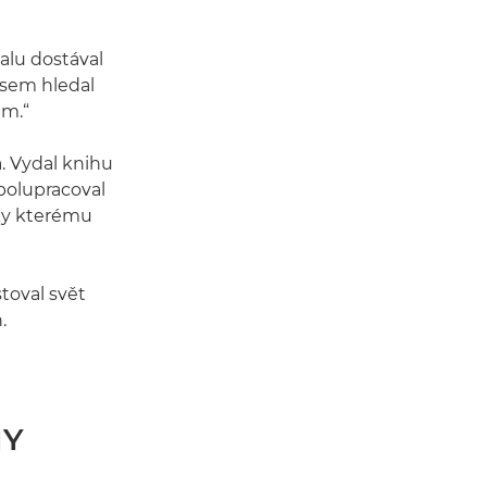
alu dostával
jsem hledal
em.“
a. Vydal knihu
polupracoval
díky kterému
toval svět
.
HY