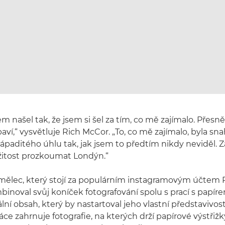
m našel tak, že jsem si šel za tím, co mě zajímalo. Přesn
aví,“ vysvětluje Rich McCor. „To, co mě zajímalo, byla sna
 nápaditého úhlu tak, jak jsem to předtím nikdy neviděl. 
žitost prozkoumat Londýn.“
umělec, který stojí za populárním instagramovým účtem
noval svůj koníček fotografování spolu s prací s papíre
ální obsah, který by nastartoval jeho vlastní představivos
ce zahrnuje fotografie, na kterých drží papírové výstřiž