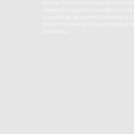
Umělec Rich McCor, který stojí za i
Paperboyo, vypráví o své vášni pro prá
a vysvětluje, jak pomocí fototiskárny 
SELPHY Square QX10 vytváří úchvatné 
tematikou.