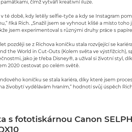
památkami, čímž vytváří kreativní iluze.
 v té době, kdy letěly selfie-tyče a kdy se Instagram pom
,“ říká Rich. „Snažil jsem se vyhnout klišé a místo toho 
Takže jsem experimentoval s různými druhy práce s papír
let později se z Richova koníčku stala rozvíjející se kariér
d the World in Cut-Outs (Kolem světa ve výstřižcích), s
čnostmi, jako je třeba Disney®, a užíval si životní styl, 
em 2020 cestovat po celém světě.
ndového koníčku se stala kariéra, díky které jsem proces
i na živobytí vydělávám hraním,“ hodnotí svůj úspěch Rich
ita s fototiskárnou Canon SELP
QX10