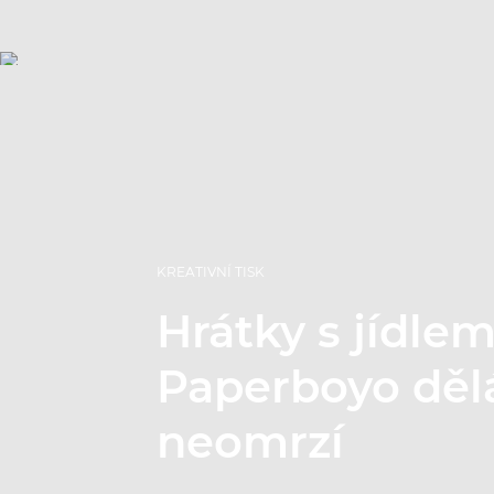
KREATIVNÍ TISK
Hrátky s jídlem
Paperboyo dělá
neomrzí