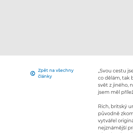
Zpět na všechny
„Svou cestu jse

články
co dělám, tak b
svět z jiného,
jsem měl příle
Rich, britský 
původně zkombi
vytvářel origin
nejznámější prá