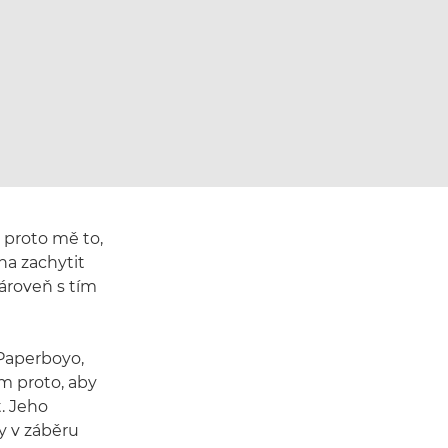
ě proto mě to,
ha zachytit
Zároveň s tím
 Paperboyo,
m proto, aby
t. Jeho
ky v záběru