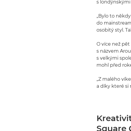
s londýnskými 
„Bylo to někdy
do mainstreamu
osobitý styl. 
O více než pět 
s názvem Aroun
s velkými spole
mohl před rok
„Z malého víke
a díky které s
Kreativ
Square 