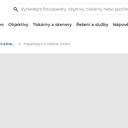
eo
Objektivy
Tiskárny a skenery
Řešení a služby
Nápově
Příběhy o fotografování a kreativitě
Paperboyo a tištěné umění