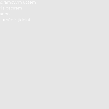
nstagramovým účtem
ci s papírem
Canon
umění s jídelní