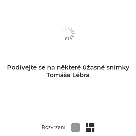
Podívejte se na některé úžasné snímky
Tomáše Lébra
Rozvržení
Set tiled view
Set masonry view