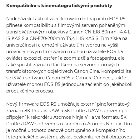
Kompatibilní s kinematografickými produkty
Nadcházející aktualizace firmwaru fotoaparátu EOS R5
přinese kompatibilitu s filmovými servem poháněnými
transfokátorovými objektivy Canon CN-E18-80mm T4.4 L
IS KAS S a CN-E70-200mm T4.4 L IS KAS S. Tím získá na
univerzálnosti a umožní uživatelům tvorbu na vyšší
úrovni. S novým firmwarem mohou uživatelé EOS R5
ovládat expozici, ostření a zoom z těla fotoaparátu, ale
také spustit záznam tlačítkem na servomotorových
transfokátorových objektivech Canon Cine. Kompatibilita
se týká i softwaru Canon EOS a Camera Connect, takže
uživatelé mohou EOS R5 jednoduše začlenit do jakéhokoli
produkčního procesu.
Nový firmware EOS R5 umožňuje externí plnoformátový
záznam 8K ProRes RAW a 5K ProRes RAW s ořezem při
připojení k rekordéru Atomos Ninja V+ a ve formátu 5K
ProRes RAW s ořezem s rekordérem Atomos Ninja V. Tím
je možné u tohoto cenově dostupného a kompaktního
fotografického systému získat bezkonkurenční obrazovou