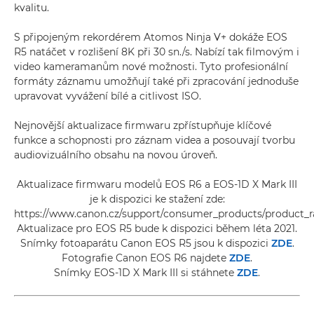
kvalitu.
S připojeným rekordérem Atomos Ninja V+ dokáže EOS
R5 natáčet v rozlišení 8K při 30 sn./s. Nabízí tak filmovým i
video kameramanům nové možnosti. Tyto profesionální
formáty záznamu umožňují také při zpracování jednoduše
upravovat vyvážení bílé a citlivost ISO.
Nejnovější aktualizace firmwaru zpřístupňuje klíčové
funkce a schopnosti pro záznam videa a posouvají tvorbu
audiovizuálního obsahu na novou úroveň.
Aktualizace firmwaru modelů EOS R6 a EOS-1D X Mark III
je k dispozici ke stažení zde:
https://www.canon.cz/support/consumer_products/product_r
Aktualizace pro EOS R5 bude k dispozici během léta 2021.
Snímky fotoaparátu Canon EOS R5 jsou k dispozici
ZDE
.
Fotografie Canon EOS R6 najdete
ZDE
.
Snímky EOS-1D X Mark III si stáhnete
ZDE
.