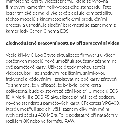
mimořádné kvality videozáznamu, která se vyrovná
filmovým kamerám hollywoodského standardu. Tato
logaritmická gama křivka také zlepšuje kompatibilitu
těchto modelů s kinematografickými produkčními
procesy a usnadňuje sladění barevnosti se záznamem z
kamer řady Canon Cinema EOS.
Zjednodušené pracovní postupy při zpracování videa
Vedle křivky C-Log 3 tyto aktualizace firmwaru u všech
dotčených modelů nově umožňují současný záznam na
dvě paměťové karty. Uživatelé tedy mohou tentýž
videosoubor – se shodným rozlišením, snímkovou
frekvencí a kódováním - zapisovat na obě karty zároveň.
To znamená, že v případě, že by byla jedna karta
2
poškozená, bude existovat záložní kopie
. U modelů EOS-
1D X Mark III a EOS R5 aktualizace přináší také podporu
nového standardu paměťových karet CFexpress VPG400,
které umožňují spolehlivější záznam díky minimální
rychlosti zápisu 400 MB/s. To je podstatné při natáčení v
rozlišení 8K nebo ve formátu RAW.