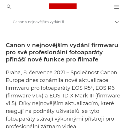
Canon Logo, back to ho
Canon v nejnovějším vydání firmwaru pro své profesionální fotoaparáty přináší nové funkce pro filmaře - Tiskové centrum Canon
Přepn
Canon
Tiskové centrum
Canon v nejnovějším vydání firmwaru
pro své profesionální fotoaparáty
Tiskové zprávy – tiskové centrum Canon
přináší nové funkce pro filmaře
Praha, 8. července 2021 – Společnost Canon
Europe dnes oznámila nové aktualizace
firmwaru pro fotoaparáty EOS R5¹, EOS R6
(firmware v1.4) a EOS-1D X Mark III (firmware
v1.5). Díky nejnovějším aktualizacím, které
reagují na podněty uživatelů, se tyto
fotoaparáty stávají výkonnými přístroji pro
profesionální záznam videa.