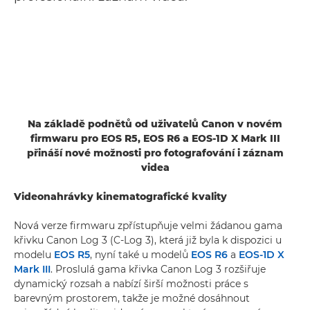
Na základě podnětů od uživatelů Canon v novém
firmwaru pro EOS R5, EOS R6 a EOS-1D X Mark III
přináší nové možnosti pro fotografování i záznam
videa
Videonahrávky kinematografické kvality
Nová verze firmwaru zpřístupňuje velmi žádanou gama
křivku Canon Log 3 (C-Log 3), která již byla k dispozici u
modelu
EOS R5
, nyní také u modelů
EOS R6
a
EOS-1D X
Mark III
. Proslulá gama křivka Canon Log 3 rozšiřuje
dynamický rozsah a nabízí širší možnosti práce s
barevným prostorem, takže je možné dosáhnout