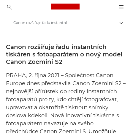
Canon Logo, back to ho
Canon rozšiřuje řadu instantních tiskáren s fotoaparátem o nový model Canon Zoemini S2 - Tiskové centrum Canon
Přepn
Canon
Tiskové centrum
Canon rozšiřuje řadu instantních
tiskáren s fotoaparátem o nový model
Tiskové zprávy – tiskové centrum Canon
Canon Zoemini S2
PRAHA, 2. října 2021 – Společnost Canon
Europe dnes představila Canon Zoemini S2 –
nejnovější přírůstek do rodiny instantních
fotoaparátů pro ty, kdo chtějí fotografovat,
upravovat a okamžitě tisknout snímky
doslova kdekoli. Nová inovativní tiskárna s
fotoaparátem navazuje na svého
předchůdce Canon Zoemini S. Umožňuje