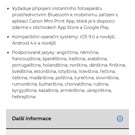
Vyžaduje připojení instantního fotoaparátu
prostřednictvím Bluetooth k mobilnímu zařízení s
aplikací Canon Mini Print App, která je k dispozici
zdarma v obchodech App Store a Google Play
Kompatibilní operační systémy: iOS 9.0 a novější,
Android 4.4 a novější
Podporované jazyky: angličtina, němčina,
francouzština, španělština, italština, arabština,
portugalština, holandština, norština, dánština, finština,
švédština, estonština, lotyština, litevština, řečtina,
čeština, maďarština, polština, turečtina, slovinština,
rumunština, bulharština, chorvatština, ruština,
kyrgyzština, kazaština, arménština, ukrajinština,
hebrejština
Další informace
