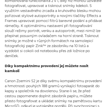
kombinovaná funkcionalita 2 v 1, díky níž mohou uživatelé
fotografovat, upravovat a tisknout snímky kdekoli. S
využitím vestavěného zrcadla a kruhového blesku mohou
pořizovat stylové autoportréty a novými tlačítky Effects a
Frames upravovat pomocí filtrů barevné podání a přidávat
rámečky. K optimálnímu nastavení při fotografování
slouží režimy portrét, venku a autoportrét, mezi nimiž lze
přepínat posuvným ovladačem na horní straně. Tisknout
snímky je možné v různých formátech na samolepicí
fotografický papír Zink™ ze zásobníku na 10 listů a
vyzdobit si cokoli od notebooku přes zdi ložnice po
deníček.
Díky kompaktnímu provedení jej můžete nosit
kamkoli
Canon Zoemini S2 je díky svému kompaktnímu provedení
a hmotnosti pouhých 188 gramů vynikající fotoaparát do
kapsy a společník na dovolenou. Stane-li se, že před
cestou zapomenete doplnit zásobník papíru, můžete
přesto fotografovat a ukládat snímky na paměťovou kartu
MicroSD, odkud je vytiskněte později. Při synchronizaci s