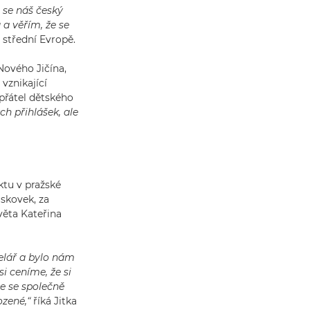
e se náš český
 a věřím, že se
střední Evropě.
Nového Jičína,
vznikající
přátel dětského
ch přihlášek, ale
ktu v pražské
iskovek, za
věta Kateřina
celář a bylo nám
si ceníme, že si
e se společně
ozené,“
říká Jitka