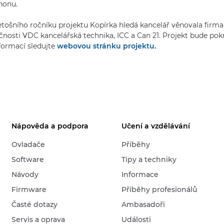
nonu.
etošního ročníku projektu Kopírka hledá kancelář věnovala firm
čnosti VDC kancelářská technika, ICC a Can 21. Projekt bude pokr
nformací sledujte
webovou stránku projektu.
Nápověda a podpora
Učení a vzdělávání
Ovladače
Příběhy
Software
Tipy a techniky
Návody
Informace
Firmware
Příběhy profesionálů
Časté dotazy
Ambasadoři
Servis a oprava
Události