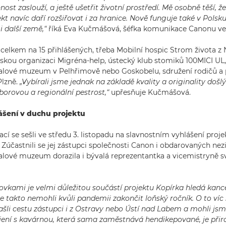
st zaslouží, a ještě ušetřit životní prostředí. Mě osobně těší, ž
t navíc daří rozšiřovat i za hranice. Nově funguje také v Polsku
i další země,“
říká Eva Kučmášová, šéfka komunikace Canonu ve 
 celkem na 15 přihlášených, třeba Mobilní hospic Strom života z 
skou organizaci Migréna-help, ústecký klub stomiků 100MICI UL, 
alové muzeum v Pelhřimově nebo Goskobelu, sdružení rodičů a 
Plzně.
„Vybírali jsme jednak na základě kvality a originality došlý
borovou a regionální pestrost,“
upřesňuje Kučmášová.
ášení v duchu projektu
cí se sešli ve středu 3. listopadu na slavnostním vyhlášení proje
 Zúčastnili se jej zástupci společnosti Canon i obdarovaných nez
lové muzeum dorazila i bývalá reprezentantka a vicemistryně s
kovkami je velmi důležitou součástí projektu Kopírka hledá kan
me takto nemohli kvůli pandemii zakončit loňský ročník. O to víc 
ašli cestu zástupci i z Ostravy nebo Ústí nad Labem a mohli jsm
jení s kavárnou, která sama zaměstnává hendikepované, je přir