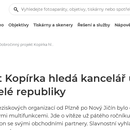
eo
Objektivy
Tiskárny a skenery
Řešení a služby
Nápově
Dobročinný projekt Kopírka hledá kancelář udělal letos radost 15 neziskovkám z celé republiky - Tiskové centrum Canon
 Kopírka hledá kancelář u
elé republiky
eziskových organizací od Plzně po Nový Jičín bylo
mi multifunkcemi. Jde o vítěze už pátého ročník
on se svými obchodními partnery. Slavnostní vyhl