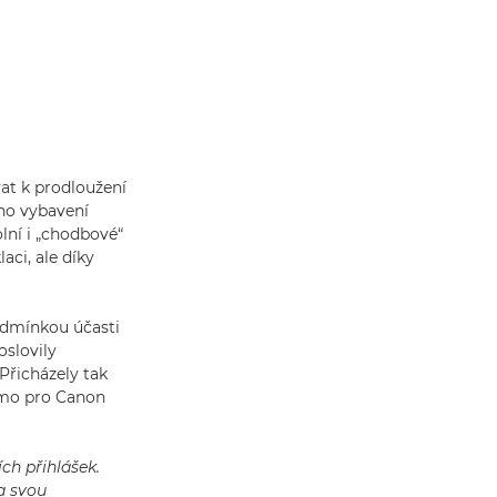
at k prodloužení
ího vybavení
lní i „chodbové“
aci, ale díky
Podmínkou účasti
oslovily
Přicházely tak
římo pro Canon
ch přihlášek.
a svou