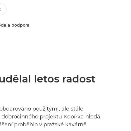
da a podpora
dělal letos radost
 obdarováno použitými, ale stále
u dobročinného projektu Kopírka hledá
ášení proběhlo v pražské kavárně