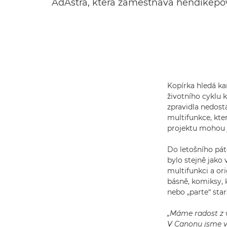
AdAstra, která zaměstnává hendikepo
Kopírka hledá ka
životního cyklu 
zpravidla nedost
multifunkce, kter
projektu mohou j
Do letošního pát
bylo stejně jako 
multifunkci a or
básně, komiksy, 
nebo „parte“ star
„Máme radost z v
V Canonu jsme v