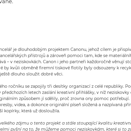
vané.
ncelář je dlouhodobým projektem Canonu, jehož cílem je přispív
kancelářských přístrojů a zároveň pomoci tam, kde se materiáln
ává – v neziskovkách. Canon i jeho partneři každoročně věnují sto
é by kvůli obměně firemní tiskové flotily byly odsouzeny k recykl
eště dlouho sloužit dobré věci.
ého ročníku se zapojily tři desítky organizací z celé republiky. 
v předchozích letech zaslání kreativní přihlášky, v níž neziskovky 
iginálním způsobem jí sdělily, proč zrovna ony pomoc potřebují. 
kresby, videa, a dokonce originální píseň složená a nazpívaná p
ší kopírky, která už dosloužila.
elkého zájmu o tento projekt a stále stoupající kvalitu kreativní
elmi pyšní na to, že můžeme pomoci neziskovkám, které si to z