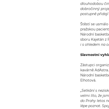
dlouhodobou činno
dobročinný projek
postupně přidají 
Štěstí se usmálo
pražskou pacient
Národní basketb
sboru Kajetán z 
i s ohledem na o
Slavnostní vyhl
Zástupci organiza
kavárně AdAstra.
Národní basketba
Elhotová.
„Setkání s nezis
velmi líto, že js
do Prahy letos n
lépe poznat. Spo