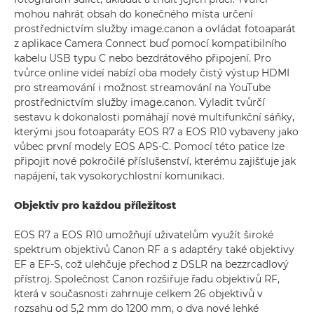
mohou nahrát obsah do konečného místa určení
prostřednictvím služby image.canon a ovládat fotoaparát
z aplikace Camera Connect buď pomocí kompatibilního
kabelu USB typu C nebo bezdrátového připojení. Pro
tvůrce online videí nabízí oba modely čistý výstup HDMI
pro streamování i možnost streamování na YouTube
prostřednictvím služby image.canon. Vyladit tvůrčí
sestavu k dokonalosti pomáhají nové multifunkční sáňky,
kterými jsou fotoaparáty EOS R7 a EOS R10 vybaveny jako
vůbec první modely EOS APS-C. Pomocí této patice lze
připojit nové pokročilé příslušenství, kterému zajišťuje jak
napájení, tak vysokorychlostní komunikaci.
Objektiv pro každou příležitost
EOS R7 a EOS R10 umožňují uživatelům využít široké
spektrum objektivů Canon RF a s adaptéry také objektivy
EF a EF-S, což ulehčuje přechod z DSLR na bezzrcadlový
přístroj. Společnost Canon rozšiřuje řadu objektivů RF,
která v současnosti zahrnuje celkem 26 objektivů v
rozsahu od 5,2 mm do 1200 mm, o dva nové lehké