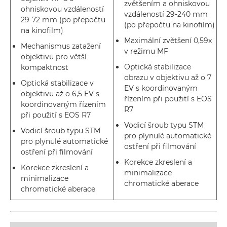
zvětšením a ohniskovou
ohniskovou vzdáleností
vzdáleností 29-240 mm
29-72 mm (po přepočtu
(po přepočtu na kinofilm)
na kinofilm)
Maximální zvětšení 0,59x
Mechanismus zatažení
v režimu MF
objektivu pro větší
Optická stabilizace
kompaktnost
obrazu v objektivu až o 7
Optická stabilizace v
EV s koordinovaným
objektivu až o 6,5 EV s
řízením při použití s EOS
koordinovaným řízením
R7
při použití s EOS R7
Vodicí šroub typu STM
Vodicí šroub typu STM
pro plynulé automatické
pro plynulé automatické
ostření při filmování
ostření při filmování
Korekce zkreslení a
Korekce zkreslení a
minimalizace
minimalizace
chromatické aberace
chromatické aberace