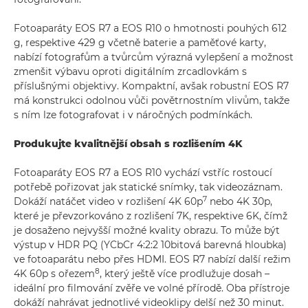
Fotoaparáty EOS R7 a EOS R10 o hmotnosti pouhých 612
g, respektive 429 g včetně baterie a paměťové karty,
nabízí fotografům a tvůrcům výrazná vylepšení a možnost
zmenšit výbavu oproti digitálním zrcadlovkám s
příslušnými objektivy. Kompaktní, avšak robustní EOS R7
má konstrukci odolnou vůči povětrnostním vlivům, takže
s ním lze fotografovat i v náročných podmínkách.
Produkujte kvalitnější obsah s rozlišením 4K
Fotoaparáty EOS R7 a EOS R10 vychází vstříc rostoucí
potřebě pořizovat jak statické snímky, tak videozáznam.
7
Dokáží natáčet video v rozlišení 4K 60p
nebo 4K 30p,
které je převzorkováno z rozlišení 7K, respektive 6K, čímž
je dosaženo nejvyšší možné kvality obrazu. To může být
výstup v HDR PQ (YCbCr 4:2:2 10bitová barevná hloubka)
ve fotoaparátu nebo přes HDMI. EOS R7 nabízí další režim
8
4K 60p s ořezem
, který ještě více prodlužuje dosah –
ideální pro filmování zvěře ve volné přírodě. Oba přístroje
dokáží nahrávat jednotlivé videoklipy delší než 30 minut.