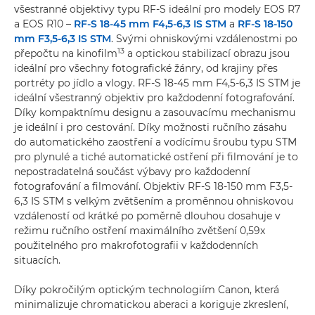
všestranné objektivy typu RF-S ideální pro modely EOS R7
a EOS R10 –
RF-S 18-45 mm F4,5-6,3 IS STM
a
RF-S 18-150
mm F3,5-6,3 IS STM
. Svými ohniskovými vzdálenostmi po
13
přepočtu na kinofilm
a optickou stabilizací obrazu jsou
ideální pro všechny fotografické žánry, od krajiny přes
portréty po jídlo a vlogy. RF-S 18-45 mm F4,5-6,3 IS STM je
ideální všestranný objektiv pro každodenní fotografování.
Díky kompaktnímu designu a zasouvacímu mechanismu
je ideální i pro cestování. Díky možnosti ručního zásahu
do automatického zaostření a vodícímu šroubu typu STM
pro plynulé a tiché automatické ostření při filmování je to
nepostradatelná součást výbavy pro každodenní
fotografování a filmování. Objektiv RF-S 18-150 mm F3,5-
6,3 IS STM s velkým zvětšením a proměnnou ohniskovou
vzdáleností od krátké po poměrně dlouhou dosahuje v
režimu ručního ostření maximálního zvětšení 0,59x
použitelného pro makrofotografii v každodenních
situacích.
Díky pokročilým optickým technologiím Canon, která
minimalizuje chromatickou aberaci a koriguje zkreslení,