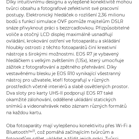
Díky intuitivnímu designu a vylepšené konektivitě mohou
tvůrci obsahu a fotografové zefektivnit své pracovní
postupy. Elektronický hledáček o rozlišení 2,36 milionu
bodů s funkcí simulace OVF pomůže majitelům DSLR
snáze přivyknout práci s bezzrcadlovkou. Přizpůsobitelné
voliče a otočný LCD displej maximálně usnadňují
ovládání, krokování ostření ve fotoaparátu a skládání
hloubky ostrosti z těchto fotoaparátů činí kreativní
nástroje s širokými možnostmi. EOS R7 je vybavený
hledáčkem s velkým zvětšením (1,15x), který umocňuje
zážitek z fotografování a zpětného přehrávání. Díky
vestavěnému blesku je EOS R10 vynikající všestranný
nástroj pro uživatele, kteří fotografují v různých
prostředích včetně interiérů a slabě osvětlených prostor.
Dva sloty pro karty UHS-II podporují EOS R7 také
okamžité zálohování, oddělené ukládání statických
snímků a videonahrávek nebo záznam různých formátů
na každou kartu.
Oba fotoaparáty mají vylepšenou konektivitu přes Wi-Fi a
11
Bluetooth™
, což pomáhá začínajícím tvůrcům a
fotografům sdílet, ukládat a třídit jejich práci. Tvůrci