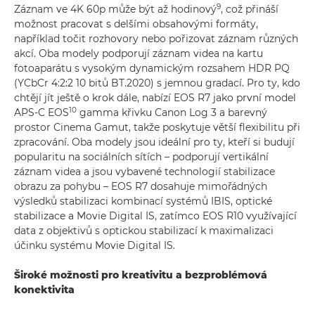
9
Záznam ve 4K 60p může být až hodinový
, což přináší
možnost pracovat s delšími obsahovými formáty,
například točit rozhovory nebo pořizovat záznam různých
akcí. Oba modely podporují záznam videa na kartu
fotoaparátu s vysokým dynamickým rozsahem HDR PQ
(YCbCr 4:2:2 10 bitů BT.2020) s jemnou gradací. Pro ty, kdo
chtějí jít ještě o krok dále, nabízí EOS R7 jako první model
10
APS-C EOS
gamma křivku Canon Log 3 a barevný
prostor Cinema Gamut, takže poskytuje větší flexibilitu při
zpracování. Oba modely jsou ideální pro ty, kteří si budují
popularitu na sociálních sítích – podporují vertikální
záznam videa a jsou vybavené technologií stabilizace
obrazu za pohybu – EOS R7 dosahuje mimořádných
výsledků stabilizaci kombinací systémů IBIS, optické
stabilizace a Movie Digital IS, zatímco EOS R10 využívající
data z objektivů s optickou stabilizací k maximalizaci
účinku systému Movie Digital IS.
Široké možnosti pro kreativitu a bezproblémová
konektivita