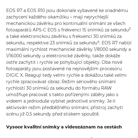
EOS R7 a EOS R10 jsou dokonale vybavené ke snadnému
zachycení každého okamžiku – mají nejrychlejší
mechanickou závěrku pro kontinuální snímání ze všech
3
fotoaparátů APS-C EOS s frekvencí 15 snímků za sekundu
a také elektronickou závěrku s frekvencí 30 snímků za
4
sekundu, respektive 23 snímků za sekundu
. EOS R7 nabízí
maximální rychlost mechanické závěrky 1/8000 sekundy a
1/16000 sekundy u elektronické závěrky, takže dokáže
ostře zachytit i rychle se pohybující objekty. Oba nové
fotoaparáty jsou postavené na nejnovějším procesoru
DIGIC X. Reagují tedy velmi rychle a dokážou také velmi
rychle zpracovávat obraz. Režim sériového snímání
rychlostí 30 snímků za sekundu do formátu RAW
umožňuje pracovat s takto pořízenými záběry jako s
videem a jednoduše vybírat jednotlivé snímky. Je-li
aktivován režim předběžného snímání, přístroj zachytí
scénu již 0,5 sekundy před stiskem spouště.
Vysoce kvalitní snímky a videozáznam na cestách