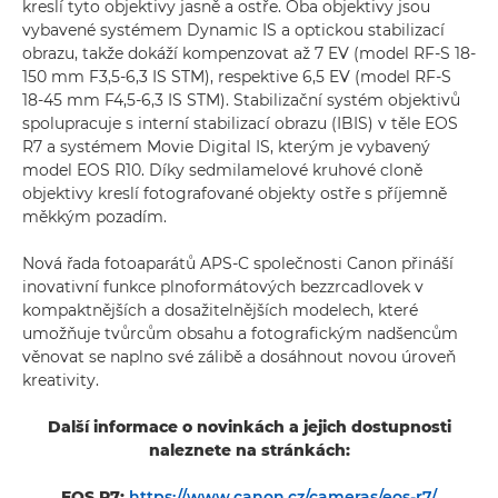
kreslí tyto objektivy jasně a ostře. Oba objektivy jsou
vybavené systémem Dynamic IS a optickou stabilizací
obrazu, takže dokáží kompenzovat až 7 EV (model RF-S 18-
150 mm F3,5-6,3 IS STM), respektive 6,5 EV (model RF-S
18-45 mm F4,5-6,3 IS STM). Stabilizační systém objektivů
spolupracuje s interní stabilizací obrazu (IBIS) v těle EOS
R7 a systémem Movie Digital IS, kterým je vybavený
model EOS R10. Díky sedmilamelové kruhové cloně
objektivy kreslí fotografované objekty ostře s příjemně
měkkým pozadím.
Nová řada fotoaparátů APS-C společnosti Canon přináší
inovativní funkce plnoformátových bezzrcadlovek v
kompaktnějších a dosažitelnějších modelech, které
umožňuje tvůrcům obsahu a fotografickým nadšencům
věnovat se naplno své zálibě a dosáhnout novou úroveň
kreativity.
Další informace o novinkách a jejich dostupnosti
naleznete na stránkách:
EOS R7:
https://www.canon.cz/cameras/eos-r7/