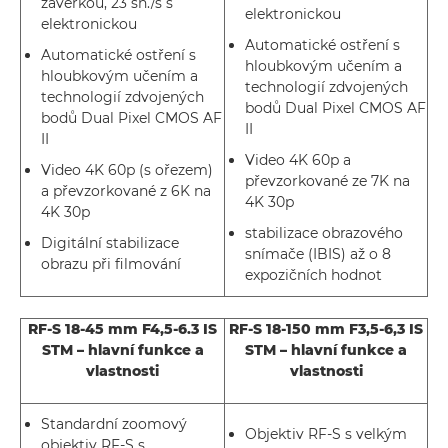
závěrkou, 23 sn./s s
elektronickou
elektronickou
Automatické ostření s
Automatické ostření s
hloubkovým učením a
hloubkovým učením a
technologií zdvojených
technologií zdvojených
bodů Dual Pixel CMOS AF
bodů Dual Pixel CMOS AF
II
II
Video 4K 60p a
Video 4K 60p (s ořezem)
převzorkované ze 7K na
a převzorkované z 6K na
4K 30p
4K 30p
stabilizace obrazového
Digitální stabilizace
snímače (IBIS) až o 8
obrazu při filmování
expozičních hodnot
RF-S 18-45 mm F4,5-6.3 IS
RF-S 18-150 mm F3,5-6,3 IS
STM – hlavní funkce a
STM – hlavní funkce a
vlastnosti
vlastnosti
Standardní zoomový
Objektiv RF-S s velkým
objektiv RF-S s