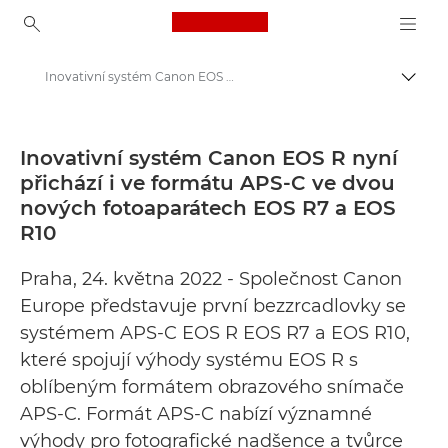
Canon Logo, back to ho
Inovativní systém Canon EOS R nyní přichází i ve formátu APS-C ve dvou nových fotoaparátech EOS R7 a EOS R10 - Tiskové centrum Canon
Přepn
Canon
Tiskové centrum
Inovativní systém Canon EOS R nyní
přichází i ve formátu APS-C ve dvou
Tiskové zprávy – tiskové centrum Canon
nových fotoaparátech EOS R7 a EOS
R10
Praha, 24. května 2022 - Společnost Canon
Europe představuje první bezzrcadlovky se
systémem APS-C EOS R EOS R7 a EOS R10,
které spojují výhody systému EOS R s
oblíbeným formátem obrazového snímače
APS-C. Formát APS-C nabízí významné
výhody pro fotografické nadšence a tvůrce