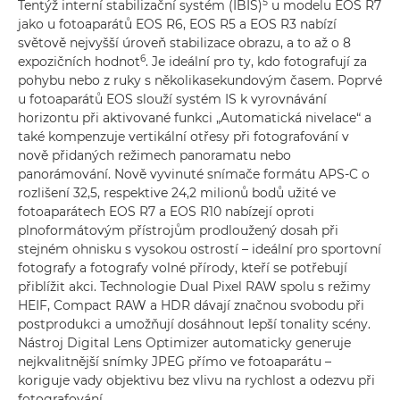
5
Tentýž interní stabilizační systém (IBIS)
u modelu EOS R7
jako u fotoaparátů EOS R6, EOS R5 a EOS R3 nabízí
světově nejvyšší úroveň stabilizace obrazu, a to až o 8
6
expozičních hodnot
. Je ideální pro ty, kdo fotografují za
pohybu nebo z ruky s několikasekundovým časem. Poprvé
u fotoaparátů EOS slouží systém IS k vyrovnávání
horizontu při aktivované funkci „Automatická nivelace“ a
také kompenzuje vertikální otřesy při fotografování v
nově přidaných režimech panoramatu nebo
panorámování. Nově vyvinuté snímače formátu APS-C o
rozlišení 32,5, respektive 24,2 milionů bodů užité ve
fotoaparátech EOS R7 a EOS R10 nabízejí oproti
plnoformátovým přístrojům prodloužený dosah při
stejném ohnisku s vysokou ostrostí – ideální pro sportovní
fotografy a fotografy volné přírody, kteří se potřebují
přiblížit akci. Technologie Dual Pixel RAW spolu s režimy
HEIF, Compact RAW a HDR dávají značnou svobodu při
postprodukci a umožňují dosáhnout lepší tonality scény.
Nástroj Digital Lens Optimizer automaticky generuje
nejkvalitnější snímky JPEG přímo ve fotoaparátu –
koriguje vady objektivu bez vlivu na rychlost a odezvu při
fotografování.