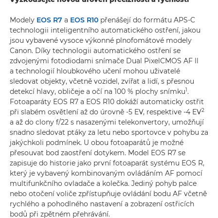
Modely
EOS R7
a
EOS R10
přenášejí do formátu APS-C
technologii inteligentního automatického ostření, jakou
jsou vybavené vysoce výkonné plnofomátové modely
Canon. Díky technologii automatického ostření se
zdvojenými fotodiodami snímače Dual PixelCMOS AF ll
a technologií hloubkového učení mohou uživatelé
sledovat objekty, včetně vozidel, zvířat a lidí, s přesnou
1
detekcí hlavy, obličeje a očí na 100 % plochy snímku
.
Fotoaparáty EOS R7 a EOS R10 dokáží automaticky ostřit
2
při slabém osvětlení až do úrovně -5 EV, respektive -4 EV
a až do clony f/22 s nasazenými telekonvertory, umožňují
snadno sledovat ptáky za letu nebo sportovce v pohybu za
jakýchkoli podmínek. U obou fotoaparátů je možné
přesouvat bod zaostření dotykem. Model EOS R7 se
zapisuje do historie jako první fotoaparát systému EOS R,
který je vybavený kombinovaným ovládáním AF pomocí
multifunkčního ovladače a kolečka. Jediný pohyb palce
nebo otočení voliče zpřístupňuje ovládání bodu AF včetně
rychlého a pohodlného nastavení a zobrazení ostřicích
bodů při zpětném přehrávání.