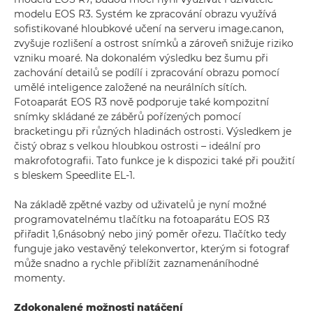
modelu EOS R3. Systém ke zpracování obrazu využívá
sofistikované hloubkové učení na serveru image.canon,
zvyšuje rozlišení a ostrost snímků a zároveň snižuje riziko
vzniku moaré. Na dokonalém výsledku bez šumu při
zachování detailů se podílí i zpracování obrazu pomocí
umělé inteligence založené na neurálních sítích.
Fotoaparát EOS R3 nově podporuje také kompozitní
snímky skládané ze záběrů pořízených pomocí
bracketingu při různých hladinách ostrosti. Výsledkem je
čistý obraz s velkou hloubkou ostrosti – ideální pro
makrofotografii. Tato funkce je k dispozici také při použití
s bleskem Speedlite EL-1.
Na základě zpětné vazby od uživatelů je nyní možné
programovatelnému tlačítku na fotoaparátu EOS R3
přiřadit 1,6násobný nebo jiný poměr ořezu. Tlačítko tedy
funguje jako vestavěný telekonvertor, kterým si fotograf
může snadno a rychle přiblížit zaznamenáníhodné
momenty.
Zdokonalené možnosti natáčení