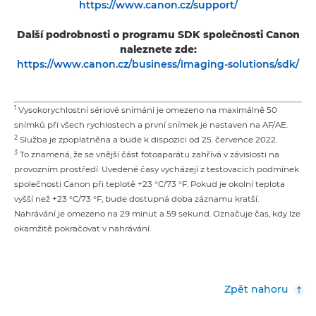
https://www.canon.cz/support/
Další podrobnosti o programu SDK společnosti Canon
naleznete zde:
https://www.canon.cz/business/imaging-solutions/sdk/
1
Vysokorychlostní sériové snímání je omezeno na maximálně 50
snímků při všech rychlostech a první snímek je nastaven na AF/AE.
2
Služba je zpoplatněna a bude k dispozici od 25. července 2022.
3
To znamená, že se vnější část fotoaparátu zahřívá v závislosti na
provozním prostředí. Uvedené časy vycházejí z testovacích podmínek
společnosti Canon při teplotě +23 °C/73 °F. Pokud je okolní teplota
vyšší než +23 °C/73 °F, bude dostupná doba záznamu kratší.
Nahrávání je omezeno na 29 minut a 59 sekund. Označuje čas, kdy lze
okamžitě pokračovat v nahrávání.
Zpět nahoru