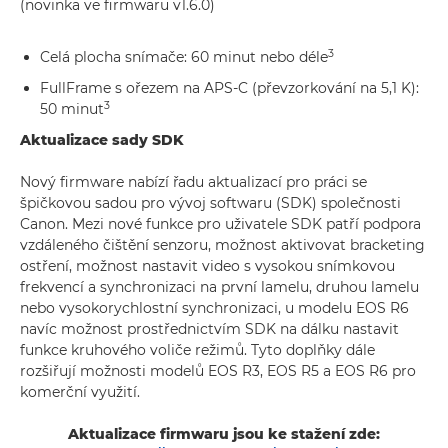
(novinka ve firmwaru v1.6.0)
3
Celá plocha snímače: 60 minut nebo déle
FullFrame s ořezem na APS-C (převzorkování na 5,1 K):
3
50 minut
Aktualizace sady SDK
Nový firmware nabízí řadu aktualizací pro práci se
špičkovou sadou pro vývoj softwaru (SDK) společnosti
Canon. Mezi nové funkce pro uživatele SDK patří podpora
vzdáleného čištění senzoru, možnost aktivovat bracketing
ostření, možnost nastavit video s vysokou snímkovou
frekvencí a synchronizaci na první lamelu, druhou lamelu
nebo vysokorychlostní synchronizaci, u modelu EOS R6
navíc možnost prostřednictvím SDK na dálku nastavit
funkce kruhového voliče režimů. Tyto doplňky dále
rozšiřují možnosti modelů EOS R3, EOS R5 a EOS R6 pro
komerční využití.
Aktualizace firmwaru jsou ke stažení zde: