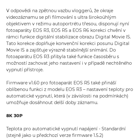
V odpovědi na zpětnou vazbu vloggerů, že okraje
videozáznamu se při filmování s ultra širokoúhlým
objektivem v režimu autoportrétu třesou, disponují nyní
fotoaparáty EOS R3, EOS R5 a EOS R6 korekci chvění v
rámci funkce digitální stabilizace obrazu Digital Movie IS.
Tato korekce doplňuje konvenční korekci posunu Digital
Movie IS a zajišťuje výrazně stabilnější snímání. Do
fotoaparátu EOS R3 přibyla také funkce časosběru s
možností zachovat jeho nastavení i v případě nechtěného
vypnutí přístroje.
Firmware v1.60 pro fotoaparát EOS R5 také přináší
oblíbenou funkci z modelu EOS R3 – nastavení teploty pro
automatické vypnutí, která (v závislosti na podmínkách)
umožňuje dosáhnout delší doby záznamu.
8K 30P
Teplota pro automatické vypnutí napájení - Standardní
(stejně jako u předchozí verze firmware 1.5.2)