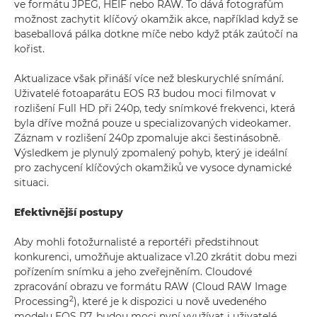
ve formátu JPEG, HEIF nebo RAW. To dává fotografům
možnost zachytit klíčový okamžik akce, například když se
baseballová pálka dotkne míče nebo když pták zaútočí na
kořist.
Aktualizace však přináší více než bleskurychlé snímání.
Uživatelé fotoaparátu EOS R3 budou moci filmovat v
rozlišení Full HD při 240p, tedy snímkové frekvenci, která
byla dříve možná pouze u specializovaných videokamer.
Záznam v rozlišení 240p zpomaluje akci šestinásobně.
Výsledkem je plynulý zpomalený pohyb, který je ideální
pro zachycení klíčových okamžiků ve vysoce dynamické
situaci.
Efektivnější postupy
Aby mohli fotožurnalisté a reportéři předstihnout
konkurenci, umožňuje aktualizace v1.20 zkrátit dobu mezi
pořízením snímku a jeho zveřejněním. Cloudové
zpracování obrazu ve formátu RAW (Cloud RAW Image
2
Processing
), které je k dispozici u nově uvedeného
modelu EOS R7, budou moci nyní využívat i uživatelé