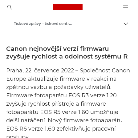
Canon Logo, back to ho
Tiskové zprávy – tiskové centrum Canon
Přepn
Canon
Tiskové centrum
Canon nejnovější verzí firmwaru
zvyšuje rychlost a odolnost systému R
Praha, 22. července 2022 – Společnost Canon
Europe aktualizuje firmware v reakci na
zpětnou vazbu a požadavky uživatelů.
Firmware fotoaparátu EOS R3 verze 1.20
zvyšuje rychlost přístroje a firmware
fotoaparátu EOS R5 verze 1.60 umožňuje
delší natáčení. Nový firmware fotoaparátu
EOS R6 verze 1.60 zefektivňuje pracovní
postupy.