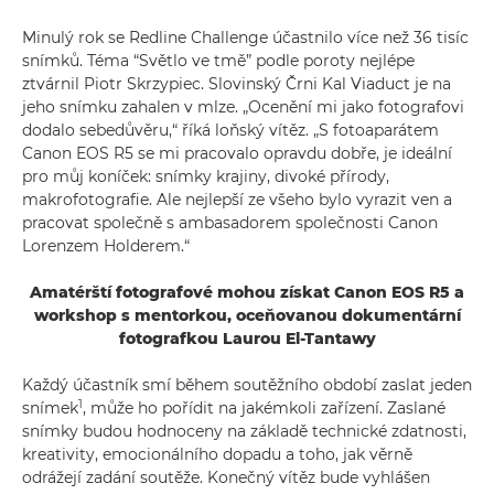
Minulý rok se Redline Challenge účastnilo více než 36 tisíc
snímků. Téma “Světlo ve tmě” podle poroty nejlépe
ztvárnil Piotr Skrzypiec. Slovinský Črni Kal Viaduct je na
jeho snímku zahalen v mlze. „Ocenění mi jako fotografovi
dodalo sebedůvěru,“ říká loňský vítěz. „S fotoaparátem
Canon EOS R5 se mi pracovalo opravdu dobře, je ideální
pro můj koníček: snímky krajiny, divoké přírody,
makrofotografie. Ale nejlepší ze všeho bylo vyrazit ven a
pracovat společně s ambasadorem společnosti Canon
Lorenzem Holderem.“
Amatérští fotografové mohou získat Canon EOS R5 a
workshop s mentorkou, oceňovanou dokumentární
fotografkou Laurou El-Tantawy
Každý účastník smí během soutěžního období zaslat jeden
1
snímek
, může ho pořídit na jakémkoli zařízení. Zaslané
snímky budou hodnoceny na základě technické zdatnosti,
kreativity, emocionálního dopadu a toho, jak věrně
odrážejí zadání soutěže. Konečný vítěz bude vyhlášen