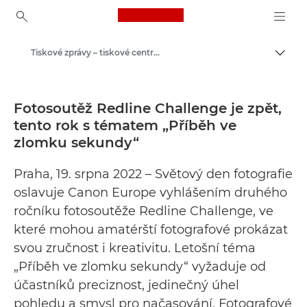
Canon Logo, back to ho
Tiskové zprávy – tiskové centrum Canon
Přepn
Canon
Tiskové centrum
Fotosoutěž Redline Challenge je zpět,
tento rok s tématem „Příběh ve
zlomku sekundy“
Praha, 19. srpna 2022 – Světový den fotografie
oslavuje Canon Europe vyhlášením druhého
ročníku fotosoutěže Redline Challenge, ve
které mohou amatérští fotografové prokázat
svou zručnost i kreativitu. Letošní téma
„Příběh ve zlomku sekundy“ vyžaduje od
účastníků preciznost, jedinečný úhel
pohledu a smysl pro načasování. Fotografové