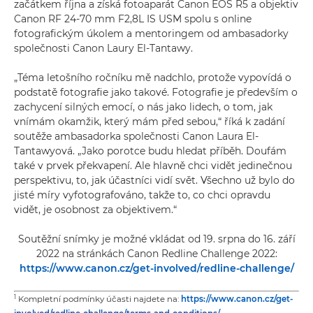
začátkem října a získá fotoaparát Canon EOS R5 a objektiv
Canon RF 24-70 mm F2,8L IS USM spolu s online
fotografickým úkolem a mentoringem od ambasadorky
společnosti Canon Laury El-Tantawy.
„Téma letošního ročníku mě nadchlo, protože vypovídá o
podstatě fotografie jako takové. Fotografie je především o
zachycení silných emocí, o nás jako lidech, o tom, jak
vnímám okamžik, který mám před sebou,“ říká k zadání
soutěže ambasadorka společnosti Canon Laura El-
Tantawyová. „Jako porotce budu hledat příběh. Doufám
také v prvek překvapení. Ale hlavně chci vidět jedinečnou
perspektivu, to, jak účastníci vidí svět. Všechno už bylo do
jisté míry vyfotografováno, takže to, co chci opravdu
vidět, je osobnost za objektivem.“
Soutěžní snímky je možné vkládat od 19. srpna do 16. září
2022 na stránkách Canon Redline Challenge 2022:
https://www.canon.cz/get-involved/redline-challenge/
1
Kompletní podmínky účasti najdete na:
https://www.canon.cz/get-