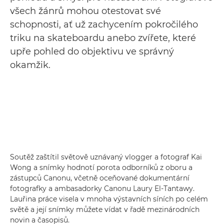
všech žánrů mohou otestovat své
schopnosti, ať už zachycením pokročilého
triku na skateboardu anebo zvířete, které
upře pohled do objektivu ve správný
okamžik.
Soutěž zaštítil světově uznávaný vlogger a fotograf Kai
Wong a snímky hodnotí porota odborníků z oboru a
zástupců Canonu, včetně oceňované dokumentární
fotografky a ambasadorky Canonu Laury El-Tantawy.
Lauřina práce visela v mnoha výstavních síních po celém
světě a její snímky můžete vídat v řadě mezinárodních
novin a časopisů.